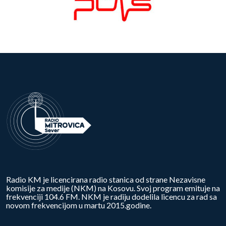
Radio KM je licencirana radio stanica od strane Nezavisne
komisije za medije (NKM) na Kosovu. Svoj program emituje na
frekvenciji 104.6 FM. NKM je radiju dodelila licencu za rad sa
novom frekvencijom u martu 2015.godine.