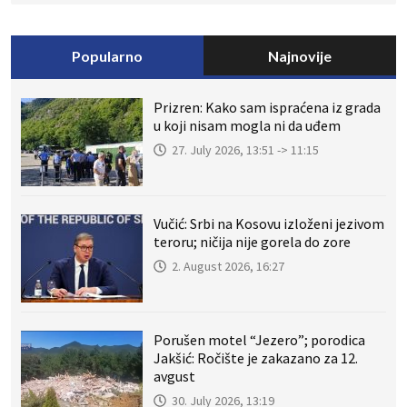
Popularno
Najnovije
Prizren: Kako sam ispraćena iz grada
u koji nisam mogla ni da uđem
27. July 2026, 13:51 -> 11:15
Vučić: Srbi na Kosovu izloženi jezivom
teroru; ničija nije gorela do zore
2. August 2026, 16:27
Porušen motel “Jezero”; porodica
Jakšić: Ročište je zakazano za 12.
avgust
30. July 2026, 13:19