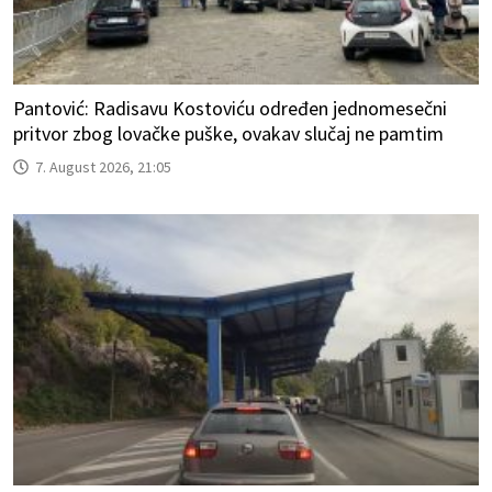
Pantović: Radisavu Kostoviću određen jednomesečni
pritvor zbog lovačke puške, ovakav slučaj ne pamtim
7. August 2026, 21:05