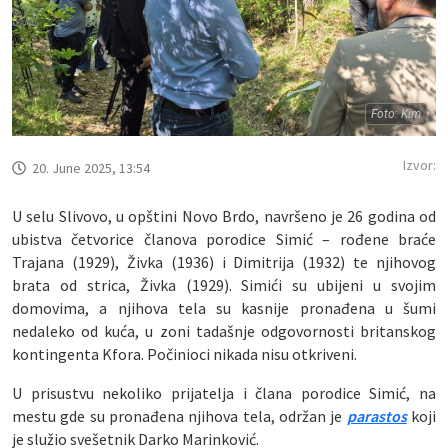
Foto: Kim
Izvor:
20. June 2025, 13:54
U selu Slivovo, u opštini Novo Brdo, navršeno je 26 godina od
ubistva četvorice članova porodice Simić – rođene braće
Trajana (1929), Živka (1936) i Dimitrija (1932) te njihovog
brata od strica, Živka (1929). Simići su ubijeni u svojim
domovima, a njihova tela su kasnije pronađena u šumi
nedaleko od kuća, u zoni tadašnje odgovornosti britanskog
kontingenta Kfora. Počinioci nikada nisu otkriveni.
U prisustvu nekoliko prijatelja i člana porodice Simić, na
mestu gde su pronađena njihova tela, održan je
parastos
koji
je služio svešetnik Darko Marinković.