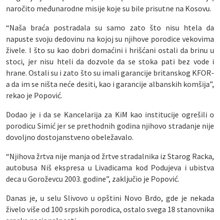
naročito međunarodne misije koje su bile prisutne na Kosovu.
“Naša braća postradala su samo zato što nisu htela da
napuste svoju dedovinu na kojoj su njihove porodice vekovima
živele. I što su kao dobri domaćini i hrišćani ostali da brinu u
stoci, jer nisu hteli da dozvole da se stoka pati bez vode i
hrane. Ostali su i zato što su imali garancije britanskog KFOR-
a da im se ništa neće desiti, kao i garancije albanskih komšija”,
rekao je Popović.
Dodao je i da se Kancelarija za KiM kao institucije ogrešili o
porodicu Simić jer se prethodnih godina njihovo stradanje nije
dovoljno dostojanstveno obeležavalo.
“Njihova žrtva nije manja od žrtve stradalnika iz Starog Racka,
autobusa Niš ekspresa u Livadicama kod Podujeva i ubistva
deca u Goroževcu 2003. godine”, zaključio je Popović.
Danas je, u selu Slivovo u opštini Novo Brdo, gde je nekada
živelo više od 100 srpskih porodica, ostalo svega 18 stanovnika