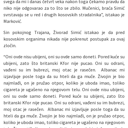
svega da mi i danas četvrt veka nakon toga č̣ekamo pravdu da
niko nije odgovarao za to što se zbilo. Mučenici, braća Simić
svrstavaju se u red i drugih kosovskih stradalnika”, istakao je
Marković.
Sin pokojnog Trajana, Živorad Simić istakao je da pred
kosovskim organima nikada nije pokrenut postupak za ovaj
zločin.
“Oni ovde nisu ubijeni, oni su ovde samo doneti. Pored kuće su
ubijeni, zato što britanski Kfor nije pucao. Oni su odrani,
vađeni su im bubrezi, moj otac je rasečen. Albanac mi
izjavljuje posle toga da su hteli da ga muče. Živojin je bio
najmlađi, on je pružao otpor, koliko je uboda imao, toliko
cigareta je ugašeno na njegovom telu. Oni ovde nisu ubijeni,
oni su ovde samo doneti. Pored kuće su ubijeni, zato što
britanski Kfor nije pucao. Oni su odrani, vađeni su im bubrezi,
moj otac je rasečen. Albanac mi izjavljuje posle toga da su
hteli da ga muče. Živojin je bio najmlađi, on je pružao otpor,
koliko je uboda imao, toliko cigareta je ugašeno na njegovom