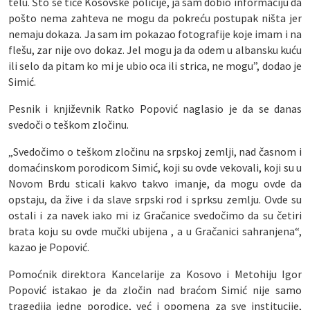
telu. Što se tiče Kosovske policije, ja sam dobio informaciju da
pošto nema zahteva ne mogu da pokreću postupak ništa jer
nemaju dokaza. Ja sam im pokazao fotografije koje imam i na
flešu, zar nije ovo dokaz. Jel mogu ja da odem u albansku kuću
ili selo da pitam ko mi je ubio oca ili strica, ne mogu”, dodao je
Simić.
Pesnik i književnik Ratko Popović naglasio je da se danas
svedoči o teškom zločinu.
„Svedočimo o teškom zločinu na srpskoj zemlji, nad časnom i
domaćinskom porodicom Simić, koji su ovde vekovali, koji su u
Novom Brdu sticali kakvo takvo imanje, da mogu ovde da
opstaju, da žive i da slave srpski rod i sprksu zemlju. Ovde su
ostali i za navek iako mi iz Gračanice svedočimo da su četiri
brata koju su ovde mučki ubijena , a u Gračanici sahranjena“,
kazao je Popović.
Pomoćnik direktora Kancelarije za Kosovo i Metohiju Igor
Popović istakao je da zločin nad braćom Simić nije samo
tragedija jedne porodice, već i opomena za sve institucije,