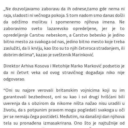
„Ne dozvoljavamo zaboravu da ih odnese,tamo gde nema ni
raja, sladosti ni večnoga pokoja. S tom nadom smo danas došli
da održimo molitvu i spomenemo njihova imena. Ne
zaboravimo sveto lazarevsko opredeljene, jer je to
opredeljenje Carstvu nebeskom, a Carstvo bebesko je jedino
bitno mesto za svakoga od nas, jedino bitno mesto koje treba
zaslužiti, da li krvlju, kao što su to njih četvroca stradanjem, ili
dobrim delima“, kazao je sveštenik Marinković.
Direktor Arhiva Kosova i Metohije Marko Marković podsetio je
da ni četvrt veka od ovog stravičnog događaja niko nije
odgovarao.
“Oni su najpre verovali britanskim vojnicima koji su im
garantovali bezbednost, oni su kao i svi drugi hrišćani bili
uverenja da s obzirom da nikome ništa nažao nisu uradili u
životu, da s potpunim pravom mogu pogledati svakoga u oči
jer se nemaju čega postideti. Međutim, na današnji dan njihova
tela su pronađena izmasakrirana. Ono što je najtužnije od