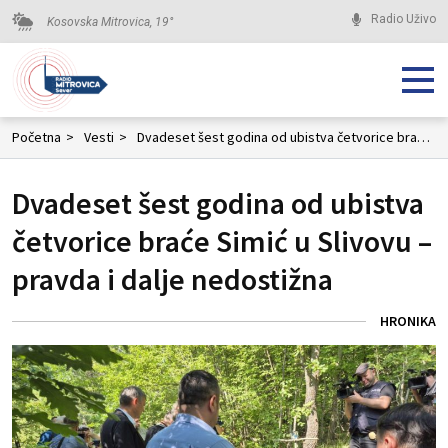
Radio Uživo
Kosovska Mitrovica,
19
°
Početna
>
Vesti
>
Dvadeset šest godina od ubistva četvorice braće Simić u Slivovu – pravda i dalje nedostižna
Dvadeset šest godina od ubistva
četvorice braće Simić u Slivovu –
pravda i dalje nedostižna
HRONIKA