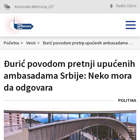
Radio Uživo
Kosovska Mitrovica,
23
°
Početna
>
Vesti
>
Đurić povodom pretnji upućenih ambasadama Srbije: Neko mora da odgovara
Đurić povodom pretnji upućenih
ambasadama Srbije: Neko mora
da odgovara
POLITIKA