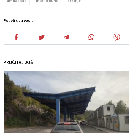
ambasade
marko đurić
pretnje
Podeli ovu vest:
PROČITAJ JOŠ