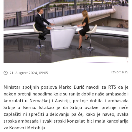
Izvor: RTS
21. August 2024, 09:05
Ministar spoljnih poslova Marko Đurić navodi za RTS da je
nakon pretnji napadima koje su ranije dobile naše ambasade i
konzulati u Nemačkoj i Austriji, pretnje dobila i ambasada
Srbije u Bernu. Istakao je da Srbiju ovakve pretnje neće
zaplašiti ni sprečiti u delovanju pa će, kako je naveo, svaka
srpska ambasada i svaki srpski konzulat biti mala kancelarija
za Kosovo i Metohiju.