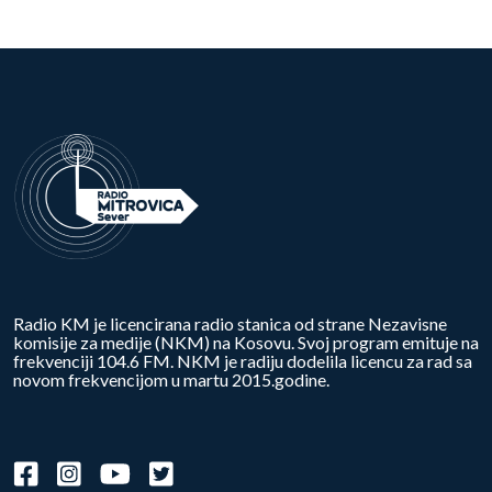
Radio KM je licencirana radio stanica od strane Nezavisne
komisije za medije (NKM) na Kosovu. Svoj program emituje na
frekvenciji 104.6 FM. NKM je radiju dodelila licencu za rad sa
novom frekvencijom u martu 2015.godine.