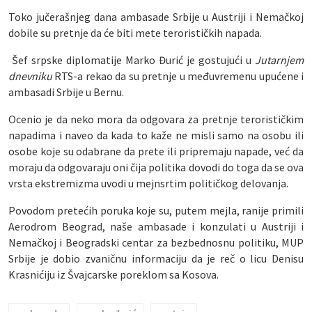
Toko jučerašnjeg dana ambasade Srbije u Austriji i Nemačkoj
dobile su pretnje da će biti mete terorističkih napada.
Šef srpske diplomatije Marko Đurić je gostujući u
Jutarnjem
dnevniku
RTS-a rekao da su pretnje u međuvremenu upućene i
ambasadi Srbije u Bernu.
Ocenio je da neko mora da odgovara za pretnje terorističkim
napadima i naveo da kada to kaže ne misli samo na osobu ili
osobe koje su odabrane da prete ili pripremaju napade, već da
moraju da odgovaraju oni čija politika dovodi do toga da se ova
vrsta ekstremizma uvodi u mejnsrtim političkog delovanja.
Povodom pretećih poruka koje su, putem mejla, ranije primili
Aerodrom Beograd, naše ambasade i konzulati u Austriji i
Nemačkoj i Beogradski centar za bezbednosnu politiku, MUP
Srbije je dobio zvaničnu informaciju da je reč o licu Denisu
Krasnićiju iz Švajcarske poreklom sa Kosova.