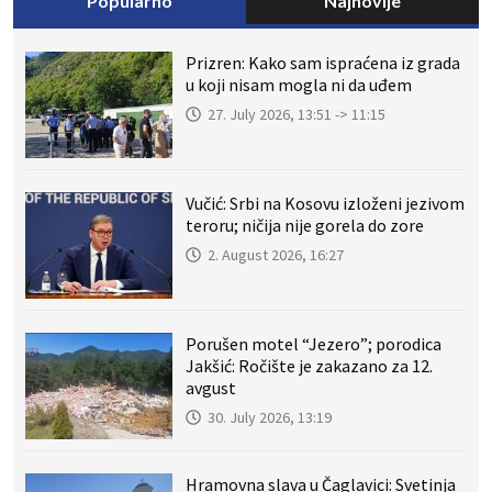
Popularno
Najnovije
Prizren: Kako sam ispraćena iz grada
u koji nisam mogla ni da uđem
27. July 2026, 13:51 -> 11:15
Vučić: Srbi na Kosovu izloženi jezivom
teroru; ničija nije gorela do zore
2. August 2026, 16:27
Porušen motel “Jezero”; porodica
Jakšić: Ročište je zakazano za 12.
avgust
30. July 2026, 13:19
Hramovna slava u Čaglavici: Svetinja