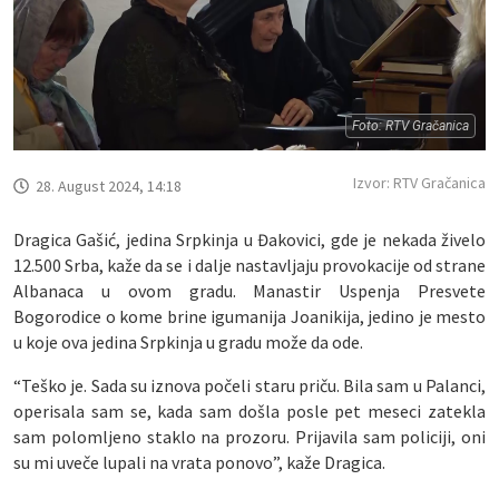
Foto: RTV Gračanica
Izvor: RTV Gračanica
28. August 2024, 14:18
Dragica Gašić, jedina Srpkinja u Đakovici, gde je nekada živelo
12.500 Srba, kaže da se i dalje nastavljaju provokacije od strane
Albanaca u ovom gradu. Manastir Uspenja Presvete
Bogorodice o kome brine igumanija Joanikija, jedino je mesto
u koje ova jedina Srpkinja u gradu može da ode.
“Teško je. Sada su iznova počeli staru priču. Bila sam u Palanci,
operisala sam se, kada sam došla posle pet meseci zatekla
sam polomljeno staklo na prozoru. Prijavila sam policiji, oni
su mi uveče lupali na vrata ponovo”, kaže Dragica.