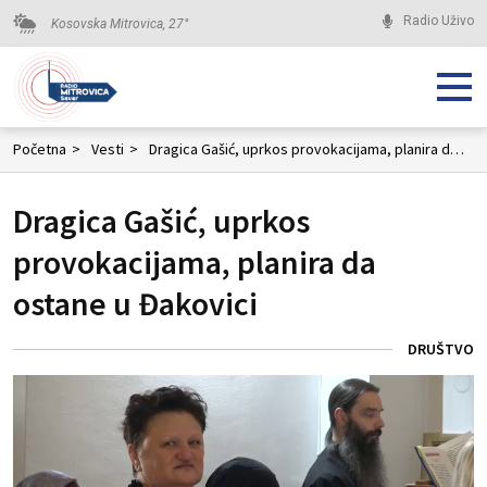
Radio Uživo
Kosovska Mitrovica,
27
°
Početna
>
Vesti
>
Dragica Gašić, uprkos provokacijama, planira da ostane u Đakovici
Dragica Gašić, uprkos
provokacijama, planira da
ostane u Đakovici
DRUŠTVO