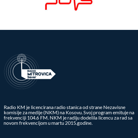
Radio KM je licencirana radio stanica od strane Nezavisne
komisije za medije (NKM) na Kosovu. Svoj program emituje na
frekvenciji 104.6 FM. NKM je radiju dodelila licencu za rad sa
novom frekvencijom u martu 2015.godine.