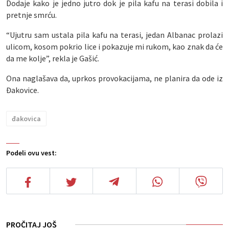
Dodaje kako je jedno jutro dok je pila kafu na terasi dobila i
pretnje smrću.
“Ujutru sam ustala pila kafu na terasi, jedan Albanac prolazi
ulicom, kosom pokrio lice i pokazuje mi rukom, kao znak da će
da me kolje”, rekla je Gašić.
Ona naglašava da, uprkos provokacijama, ne planira da ode iz
Đakovice.
đakovica
Podeli ovu vest:
PROČITAJ JOŠ