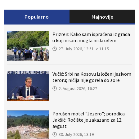
Popularno
Najnovije
Prizren: Kako sam ispraćena iz grada
u koji nisam mogla ni da uđem
27. July 2026, 13:51 -> 11:15
Vučić: Srbi na Kosovu izloženi jezivom
teroru; ničija nije gorela do zore
2. August 2026, 16:27
Porušen motel “Jezero”; porodica
Jakšić: Ročište je zakazano za 12.
avgust
30. July 2026, 13:19