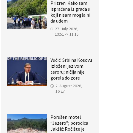
Prizren: Kako sam
ispraćena iz grada u
koji nisam mogla ni
da uđem
27. July 2026,
13:51 -> 11:15
Vučić: Srbi na Kosovu
izloženi jezivom
teroru; ničija nije
gorela do zore
2. August 2026,
16:27
Porušen motel
“Jezero”; porodica
Jakšić: Ročište je