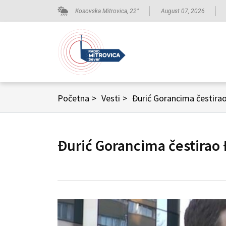
Kosovska Mitrovica,
22
°
August 07, 2026
Početna
>
Vesti
>
Đurić Gorancima čestira
Đurić Gorancima čestirao