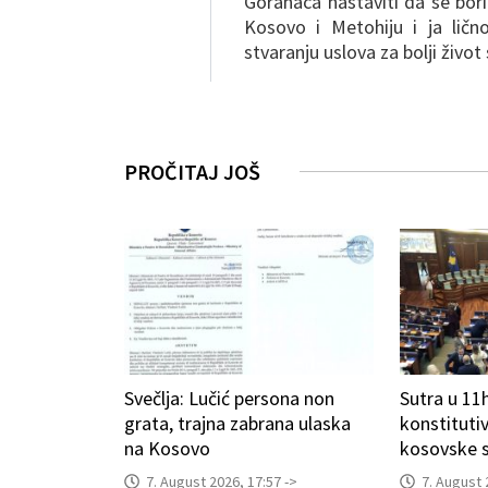
Goranaca nastaviti da se bori 
Kosovo i Metohiju i ja li
stvaranju uslova za bolji život
PROČITAJ JOŠ
Svečlja: Lučić persona non
Sutra u 11
grata, trajna zabrana ulaska
konstituti
na Kosovo
kosovske 
7. August 2026, 17:57 ->
7. August 