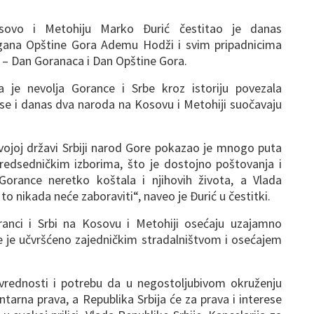
osovo i Metohiju Marko Đurić čestitao je danas
gana Opštine Gora Ademu Hodži i svim pripadnicima
– Dan Goranaca i Dan Opštine Gora.
a je nevolja Gorance i Srbe kroz istoriju povezala
se i danas dva naroda na Kosovu i Metohiji suočavaju
svojoj državi Srbiji narod Gore pokazao je mnogo puta
redsedničkim izborima, što je dostojno poštovanja i
je Gorance neretko koštala i njihovih života, a Vlada
 to nikada neće zaboraviti“, naveo je Đurić u čestitki.
anci i Srbi na Kosovu i Metohiji osećaju uzajamno
oje je učvršćeno zajedničkim stradalništvom i osećajem
vrednosti i potrebu da u negostoljubivom okruženju
ntarna prava, a Republika Srbija će za prava i interese