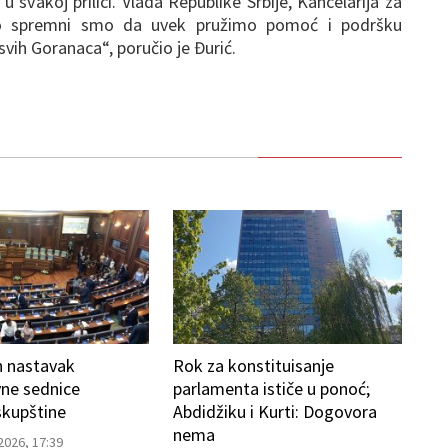
u svakoj prilici. Vlada Republike Srbije, Kancelarija za
čno spremni smo da uvek pružimo pomoć i podršku
 svih Goranaca“, poručio je Đurić.
h nastavak
Rok za konstituisanje
vne sednice
parlamenta ističe u ponoć;
skupštine
Abdidžiku i Kurti: Dogovora
nema
2026, 17:39