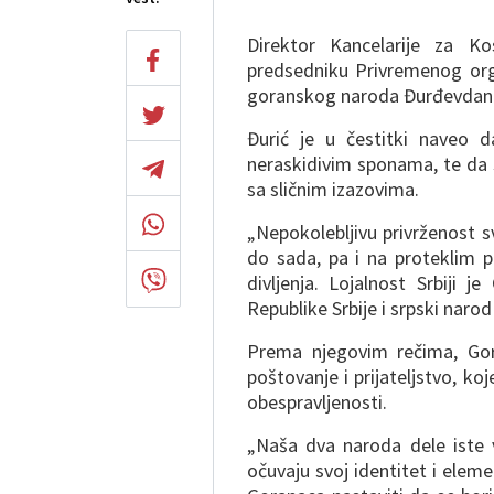
Direktor Kancelarije za K
predsedniku Privremenog or
goranskog naroda Đurđevdan 
Đurić je u čestitki naveo d
neraskidivim sponama, te da 
sa sličnim izazovima.
„Nepokolebljivu privrženost 
do sada, pa i na proteklim p
divljenja. Lojalnost Srbiji 
Republike Srbije i srpski narod
Prema njegovim rečima, Gor
poštovanje i prijateljstvo, k
obespravljenosti.
„Naša dva naroda dele iste 
očuvaju svoj identitet i eleme