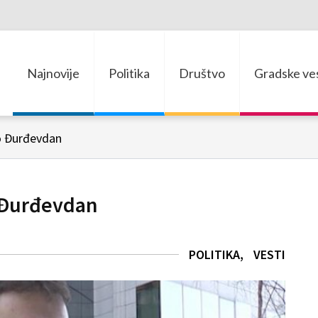
Najnovije
Politika
Društvo
Gradske ves
o Đurđevdan
 Đurđevdan
POLITIKA
VESTI