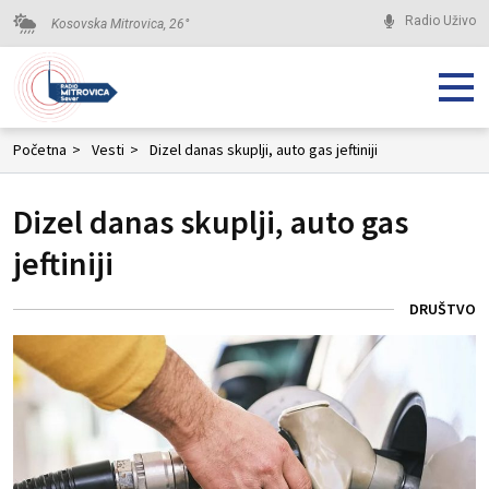
Radio Uživo
Kosovska Mitrovica,
26
°
Početna
>
Vesti
>
Dizel danas skuplji, auto gas jeftiniji
Dizel danas skuplji, auto gas
jeftiniji
DRUŠTVO