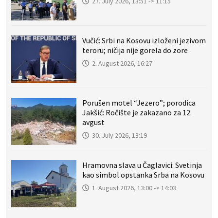
27. July 2026, 13:51 -> 11:15
Vučić: Srbi na Kosovu izloženi jezivom
teroru; ničija nije gorela do zore
2. August 2026, 16:27
Porušen motel “Jezero”; porodica
Jakšić: Ročište je zakazano za 12.
avgust
30. July 2026, 13:19
Hramovna slava u Čaglavici: Svetinja
kao simbol opstanka Srba na Kosovu
1. August 2026, 13:00 -> 14:03