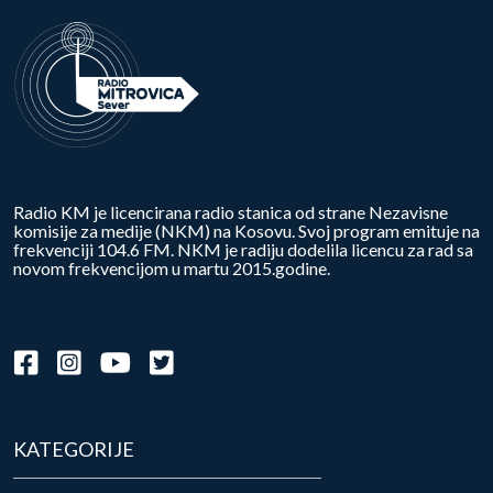
Radio KM je licencirana radio stanica od strane Nezavisne
komisije za medije (NKM) na Kosovu. Svoj program emituje na
frekvenciji 104.6 FM. NKM je radiju dodelila licencu za rad sa
novom frekvencijom u martu 2015.godine.
KATEGORIJE