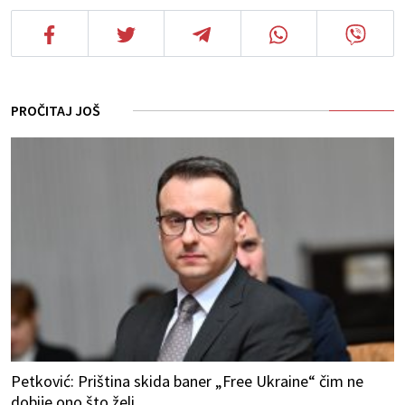
PROČITAJ JOŠ
Petković: Priština skida baner „Free Ukraine“ čim ne
dobije ono što želi