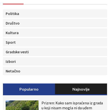
Politika
Društvo
Kultura
Sport
Gradske vesti
Izbori
Netačno
Popularno
Najnovije
Prizren: Kako sam ispraćena iz grada
u koji nisam mogla ni da uđem