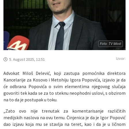
Foto: TV Most
Izvor:
5. August 2025, 12:51
Advokat Miloš Delević, koji zastupa pomoćnika direktora
Kancelarije za Kosovo i Metohiju Igora Popovića, izjavio je da
će odbrana Popovića o svim elementima njegovog slučaja
govoriti tek kada se za to steknu neophodni uslovi, s obzirom
na to da je postupak u toku.
„Zato ovo nije trenutak za komentarisanje različitih
medijskih naslova na ovu temu. Činjenica je da je Igor Popović
dao izjavu koja mu se stavlja na teret, kao i da je u ličnom