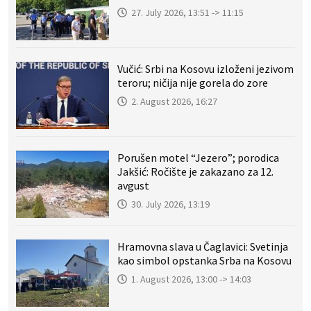
27. July 2026, 13:51 -> 11:15
Vučić: Srbi na Kosovu izloženi jezivom
teroru; ničija nije gorela do zore
2. August 2026, 16:27
Porušen motel “Jezero”; porodica
Jakšić: Ročište je zakazano za 12.
avgust
30. July 2026, 13:19
Hramovna slava u Čaglavici: Svetinja
kao simbol opstanka Srba na Kosovu
1. August 2026, 13:00 -> 14:03