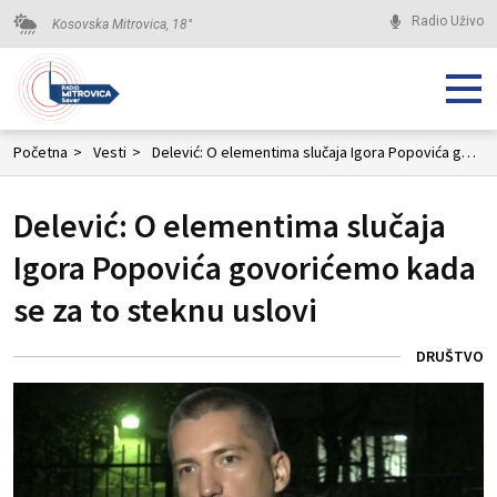
Radio Uživo
Kosovska Mitrovica,
18
°
Početna
>
Vesti
>
Delević: O elementima slučaja Igora Popovića govorićemo kada se za to steknu uslovi
Delević: O elementima slučaja
Igora Popovića govorićemo kada
se za to steknu uslovi
DRUŠTVO