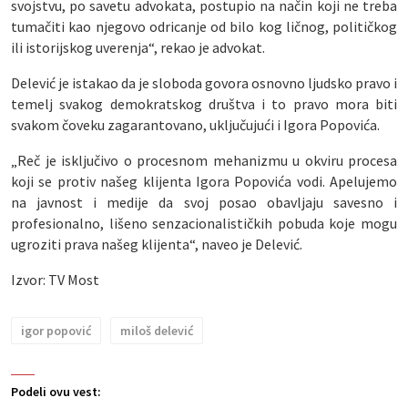
svojstvu, po savetu advokata, postupio na način koji ne treba
tumačiti kao njegovo odricanje od bilo kog ličnog, političkog
ili istorijskog uverenja“, rekao je advokat.
Delević je istakao da je sloboda govora osnovno ljudsko pravo i
temelj svakog demokratskog društva i to pravo mora biti
svakom čoveku zagarantovano, uključujući i Igora Popovića.
„Reč je isključivo o procesnom mehanizmu u okviru procesa
koji se protiv našeg klijenta Igora Popovića vodi. Apelujemo
na javnost i medije da svoj posao obavljaju savesno i
profesionalno, lišeno senzacionalističkih pobuda koje mogu
ugroziti prava našeg klijenta“, naveo je Delević.
Izvor: TV Most
igor popović
miloš delević
Podeli ovu vest: