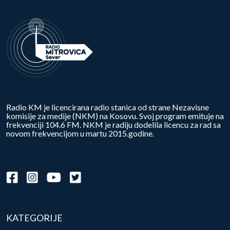
Radio KM je licencirana radio stanica od strane Nezavisne
komisije za medije (NKM) na Kosovu. Svoj program emituje na
frekvenciji 104.6 FM. NKM je radiju dodelila licencu za rad sa
novom frekvencijom u martu 2015.godine.
KATEGORIJE