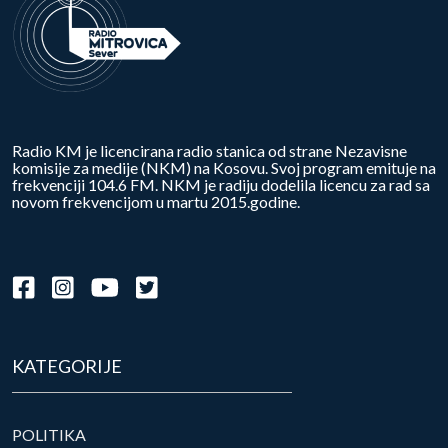
Radio KM je licencirana radio stanica od strane Nezavisne
komisije za medije (NKM) na Kosovu. Svoj program emituje na
frekvenciji 104.6 FM. NKM je radiju dodelila licencu za rad sa
novom frekvencijom u martu 2015.godine.
KATEGORIJE
POLITIKA