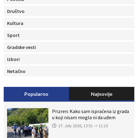
Društvo
Kultura
Sport
Gradske vesti
Izbori
Netačno
Popularno
Najnovije
Prizren: Kako sam ispraćena iz grada
u koji nisam mogla ni da uđem
27. July 2026, 13:51 -> 11:15