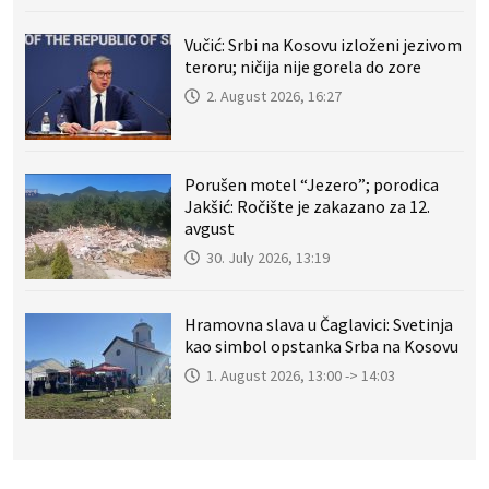
Vučić: Srbi na Kosovu izloženi jezivom
teroru; ničija nije gorela do zore
2. August 2026, 16:27
Porušen motel “Jezero”; porodica
Jakšić: Ročište je zakazano za 12.
avgust
30. July 2026, 13:19
Hramovna slava u Čaglavici: Svetinja
kao simbol opstanka Srba na Kosovu
1. August 2026, 13:00 -> 14:03