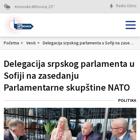
Radio Uživo
Kosovska Mitrovica,
25
°
Početna
>
Vesti
>
Delegacija srpskog parlamenta u Sofiji na zasedanju Parlamentarne skupštine NATO
Delegacija srpskog parlamenta u
Sofiji na zasedanju
Parlamentarne skupštine NATO
POLITIKA