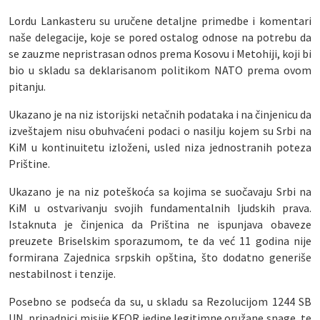
Lordu Lankasteru su uručene detaljne primedbe i komentari
naše delegacije, koje se pored ostalog odnose na potrebu da
se zauzme nepristrasan odnos prema Kosovu i Metohiji, koji bi
bio u skladu sa deklarisanom politikom NATO prema ovom
pitanju.
Ukazano je na niz istorijski netačnih podataka i na činjenicu da
izveštajem nisu obuhvaćeni podaci o nasilju kojem su Srbi na
KiM u kontinuitetu izloženi, usled niza jednostranih poteza
Prištine.
Ukazano je na niz poteškoća sa kojima se suočavaju Srbi na
KiM u ostvarivanju svojih fundamentalnih ljudskih prava.
Istaknuta je činjenica da Priština ne ispunjava obaveze
preuzete Briselskim sporazumom, te da već 11 godina nije
formirana Zajednica srpskih opština, što dodatno generiše
nestabilnost i tenzije.
Posebno se podseća da su, u skladu sa Rezolucijom 1244 SB
UN, pripadnici misije KFOR jedine legitimne oružane snage, te