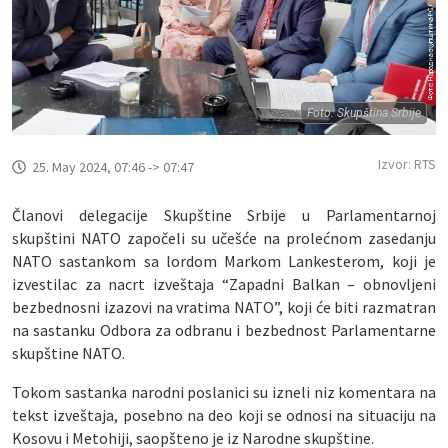
Foto: Skupština Srbije
Izvor: RTS
25. May 2024, 07:46 -> 07:47
Članovi delegacije Skupštine Srbije u Parlamentarnoj
skupštini NATO započeli su učešće na prolećnom zasedanju
NATO sastankom sa lordom Markom Lankesterom, koji je
izvestilac za nacrt izveštaja “Zapadni Balkan – obnovljeni
bezbednosni izazovi na vratima NATO”, koji će biti razmatran
na sastanku Odbora za odbranu i bezbednost Parlamentarne
skupštine NATO.
Tokom sastanka narodni poslanici su izneli niz komentara na
tekst izveštaja, posebno na deo koji se odnosi na situaciju na
Kosovu i Metohiji, saopšteno je iz Narodne skupštine.