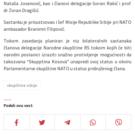
Nataša Jovanović, kao i članovi delegacije Goran Rakić i prof.
dr Zoran Dragišić.
Sastanku je prisustvovao i šef Misije Republike Srbije pri NATO
ambasador Branimir Filipović.
Tokom zasedanja planiran je niz bilateralnih sastanaka
članova delegacije Narodne skupštine RS tokom kojih će biti
narodni poslanici izraziti snažno protivljenje mogućnosti da
takozvana “Skupptina Kosova” unapredi svoj status u okviru
Parlamentarne skupštine NATO u status pridruženog člana.
skupština srbije
Podeli ovu vest: