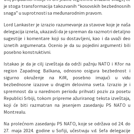
je stoga transformacija takozvanih “kosovskih bezbednosnih
snaga” u suprotnosti sa međunarodnim pravom.
Lord Lankaster je izrazio razumevanje za stavove koje je naša
delegacija iznela, ukazavši da je spreman da razmotri detaljno
sugestije i komentare koji su dostavljeni, kao i da uvaži deo
iznetih argumenata. Ocenio je da su pojedini argumenti bili
posebno konstruktivni.
Istakao je da je cilj izveštaja da održi pažnju NATO i Kfor na
region Zapadnog Balkana, odnosno osigura bezbednost i
sigurno okruženje na KiM, posebno imajući u vidu
bezbednosne izazove u drugim delovima sveta. Izrazio je i
spremnost da u narednom periodu prihvati poziv za posetu
Republici Srbiji, tokom pripreme ažuriranog teksta izveštaja,
koji će biti razmatran na jesenjem zasedanju PS NATO u
Montrealu.
Na prolećnom zasedanju PS NATO, koje se održava od 24. do
27. maja 2024. godine u Sofiji, učestvuju v.d. šefa delegacije