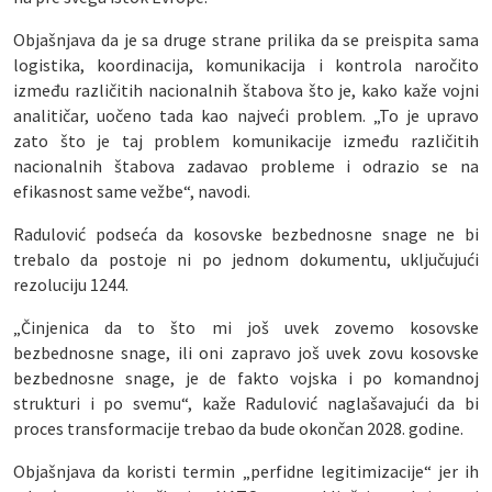
Objašnjava da je sa druge strane prilika da se preispita sama
logistika, koordinacija, komunikacija i kontrola naročito
između različitih nacionalnih štabova što je, kako kaže vojni
analitičar, uočeno tada kao najveći problem. „To je upravo
zato što je taj problem komunikacije između različitih
nacionalnih štabova zadavao probleme i odrazio se na
efikasnost same vežbe“, navodi.
Radulović podseća da kosovske bezbednosne snage ne bi
trebalo da postoje ni po jednom dokumentu, uključujući
rezoluciju 1244.
„Činjenica da to što mi još uvek zovemo kosovske
bezbednosne snage, ili oni zapravo još uvek zovu kosovske
bezbednosne snage, je de fakto vojska i po komandnoj
strukturi i po svemu“, kaže Radulović naglašavajući da bi
proces transformacije trebao da bude okončan 2028. godine.
Objašnjava da koristi termin „perfidne legitimizacije“ jer ih