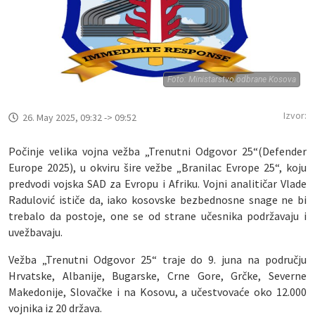
Foto: Ministarstvo odbrane Kosova
Izvor:
26. May 2025, 09:32 -> 09:52
Počinje velika vojna vežba „Trenutni Odgovor 25“(Defender
Europe 2025), u okviru šire vežbe „Branilac Evrope 25“, koju
predvodi vojska SAD za Evropu i Afriku. Vojni analitičar Vlade
Radulović ističe da, iako kosovske bezbednosne snage ne bi
trebalo da postoje, one se od strane učesnika podržavaju i
uvežbavaju.
Vežba „Trenutni Odgovor 25“ traje do 9. juna na području
Hrvatske, Albanije, Bugarske, Crne Gore, Grčke, Severne
Makedonije, Slovačke i na Kosovu, a učestvovaće oko 12.000
vojnika iz 20 država.