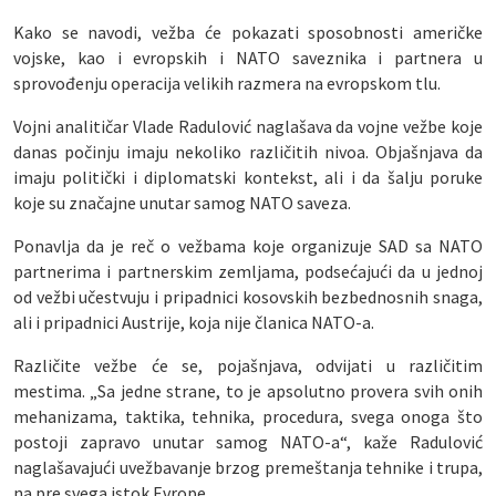
Kako se navodi, vežba će pokazati sposobnosti američke
vojske, kao i evropskih i NATO saveznika i partnera u
sprovođenju operacija velikih razmera na evropskom tlu.
Vojni analitičar Vlade Radulović naglašava da vojne vežbe koje
danas počinju imaju nekoliko različitih nivoa. Objašnjava da
imaju politički i diplomatski kontekst, ali i da šalju poruke
koje su značajne unutar samog NATO saveza.
Ponavlja da je reč o vežbama koje organizuje SAD sa NATO
partnerima i partnerskim zemljama, podsećajući da u jednoj
od vežbi učestvuju i pripadnici kosovskih bezbednosnih snaga,
ali i pripadnici Austrije, koja nije članica NATO-a.
Različite vežbe će se, pojašnjava, odvijati u različitim
mestima. „Sa jedne strane, to je apsolutno provera svih onih
mehanizama, taktika, tehnika, procedura, svega onoga što
postoji zapravo unutar samog NATO-a“, kaže Radulović
naglašavajući uvežbavanje brzog premeštanja tehnike i trupa,
na pre svega istok Evrope.