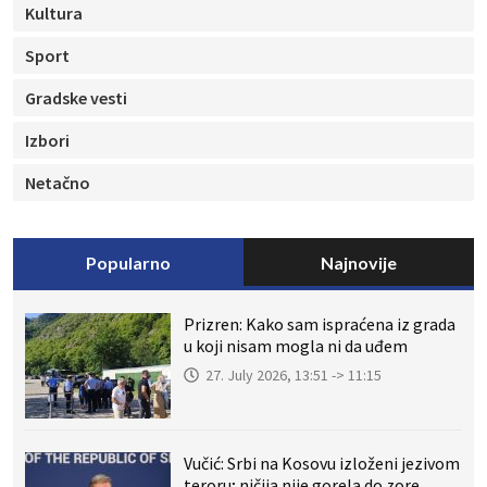
Kultura
Sport
Gradske vesti
Izbori
Netačno
Popularno
Najnovije
Prizren: Kako sam ispraćena iz grada
u koji nisam mogla ni da uđem
27. July 2026, 13:51 -> 11:15
Vučić: Srbi na Kosovu izloženi jezivom
teroru; ničija nije gorela do zore