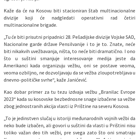
Kaže da će na Kosovu biti stacioniran štab multinacionalne
divizije koji će nadgledati operativni rad četiri
multinacionalne brigade.
„Tu će biti prisutni pripadnici 28. Pešadijske divizije Vojske SAD,
Nacionalne garde države Pensilvanije i to je to. Znate, neće
biti nikakvih uvežbavanja, ništa, to neće biti dramatično. I ono
što u suštini smanjuje interesovanje medija jeste da
Amerikanci kada organizuju vežbu, oni se postave veoma,
veoma ozbiljno, ne dozvoljavaju da se vežba zloupotrebljava u
dnevno-političke svrhe“, kaže Janićević.
Kao dobar primer za tu tezu izdvaja vežbu „Branilac Evrope
2023“ kada su kosovske bezbednosne snage izbačene sa vežbe
zbog jednostranih akcija vlasti iz Prištine na severu Kosova.
„To je jedinstven slučaj u istoriji međunarodnih vojnih vežbi da
neko bude izbačen, ali govori u suštini da vlasti u Prištini nisu
toliko važan deo tih vežbi, pre svega zato što oni smatraju