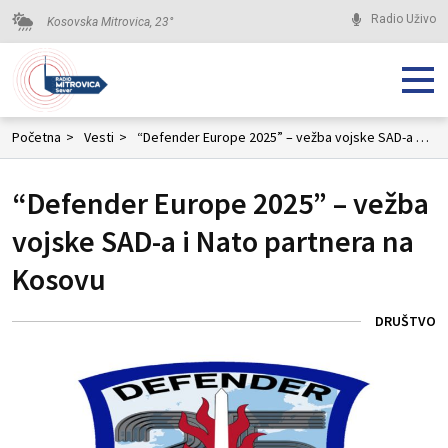
Radio Uživo
Kosovska Mitrovica,
23
°
Početna
>
Vesti
>
“Defender Europe 2025” – vežba vojske SAD-a i Nato partnera na Kosovu
“Defender Europe 2025” – vežba
vojske SAD-a i Nato partnera na
Kosovu
DRUŠTVO