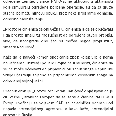
određene zemlje, članice NATO-a, ne uključuju u aktivnosti
koje simuliraju određene borbene operacije, ali da sa druge
strane pomažu njihovu obuku, kroz neke programe donacija,
odnosno naoružavanje.
„Prosto je činjenica da oni vežbaju, činjenica je da se obučavaju
i da prosto imaju tu mogućnost da određene stvari prepišu,
vide, da nadograde ono što su možda negde propustili“,
smatra Radulović.
Kaže da je najveći kamen spoticanja zbog kojeg Srbije nema
na vežbama, izuzevši politiku vojne neutralnosti, činjenica da
se ne može očekivati da pripadnici oružanih snaga Republike
Srbije učestvuju zajedno sa pripadnicima kosovskih snaga na
određenoj vojnoj vežbi.
Urednik emisije „Dozvolite“ Goran Janićević objašnjava da je
cilj vežbe „Branilac Evrope“ da se zemlje članice NATO-a u
Evropi uvežbaju sa vojskom SAD za zajedničku odbranu od
napada potencijalnog agresora, a kako kaže, potencijalni
agresor je Rusija.