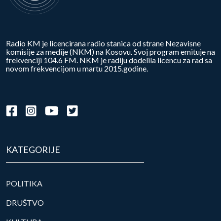
Radio KM je licencirana radio stanica od strane Nezavisne
komisije za medije (NKM) na Kosovu. Svoj program emituje na
frekvenciji 104.6 FM. NKM je radiju dodelila licencu za rad sa
novom frekvencijom u martu 2015.godine.
KATEGORIJE
POLITIKA
DRUŠTVO