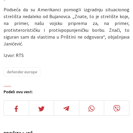
Podseća da su Amerikanci pomogli izgradnju situacionog
strelišta nedaleko od Bujanovca. „Znate, to je strelište koje,
na primer, našu vojsku priprema za, na primer,
protivterorističku i protivpopunjeničku borbu. Znači, to
siguran sam da vlastima u Prištini ne odgovara“, objašnjava
Janićević.
Izvor: RTS
defender europe
Podeli ovu vest: