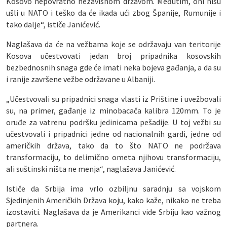
Kosovo nepovratno nezavisnom državom. Međutim, oni nisu
ušli u NATO i teško da će ikada ući zbog Španije, Rumunije i
tako dalje“, ističe Janićević.
Naglašava da će na vežbama koje se održavaju van teritorije
Kosova učestvovati jedan broj pripadnika kosovskih
bezbednosnih snaga gde će imati neka bojeva gađanja, a da su
i ranije završene vežbe održavane u Albaniji.
„Učestvovali su pripadnici snaga vlasti iz Prištine i uvežbovali
su, na primer, gađanje iz minobacača kalibra 120mm. To je
oruđe za vatrenu podršku jedinicama pešadije. U toj vežbi su
učestvovali i pripadnici jedne od nacionalnih gardi, jedne od
američkih država, tako da to što NATO ne podržava
transformaciju, to delimično ometa njihovu transformaciju,
ali suštinski ništa ne menja“, naglašava Janićević.
Ističe da Srbija ima vrlo ozbiljnu saradnju sa vojskom
Sjedinjenih Američkih Država koju, kako kaže, nikako ne treba
izostaviti. Naglašava da je Amerikanci vide Srbiju kao važnog
partnera.