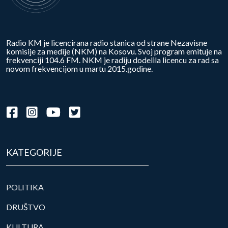
Radio KM je licencirana radio stanica od strane Nezavisne
komisije za medije (NKM) na Kosovu. Svoj program emituje na
frekvenciji 104.6 FM. NKM je radiju dodelila licencu za rad sa
novom frekvencijom u martu 2015.godine.
KATEGORIJE
POLITIKA
DRUŠTVO
KULTURA