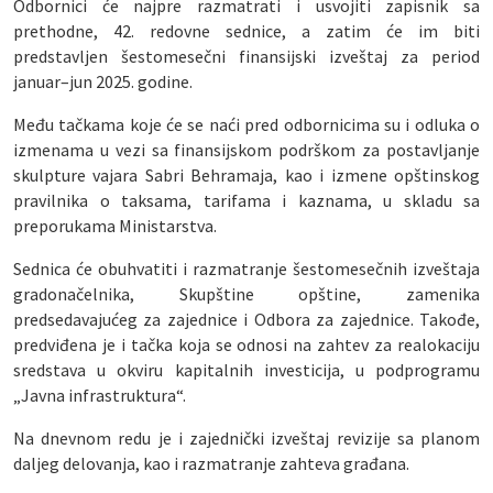
Odbornici će najpre razmatrati i usvojiti zapisnik sa
prethodne, 42. redovne sednice, a zatim će im biti
predstavljen šestomesečni finansijski izveštaj za period
januar–jun 2025. godine.
Među tačkama koje će se naći pred odbornicima su i odluka o
izmenama u vezi sa finansijskom podrškom za postavljanje
skulpture vajara Sabri Behramaja, kao i izmene opštinskog
pravilnika o taksama, tarifama i kaznama, u skladu sa
preporukama Ministarstva.
Sednica će obuhvatiti i razmatranje šestomesečnih izveštaja
gradonačelnika, Skupštine opštine, zamenika
predsedavajućeg za zajednice i Odbora za zajednice. Takođe,
predviđena je i tačka koja se odnosi na zahtev za realokaciju
sredstava u okviru kapitalnih investicija, u podprogramu
„Javna infrastruktura“.
Na dnevnom redu je i zajednički izveštaj revizije sa planom
daljeg delovanja, kao i razmatranje zahteva građana.