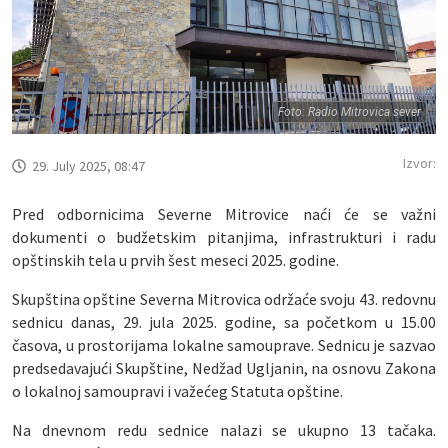
Foto: Radio Mitrovica sever
Izvor:
29. July 2025, 08:47
Pred odbornicima Severne Mitrovice naći će se važni
dokumenti o budžetskim pitanjima, infrastrukturi i radu
opštinskih tela u prvih šest meseci 2025. godine.
Skupština opštine Severna Mitrovica održaće svoju 43. redovnu
sednicu danas, 29. jula 2025. godine, sa početkom u 15.00
časova, u prostorijama lokalne samouprave. Sednicu je sazvao
predsedavajući Skupštine, Nedžad Ugljanin, na osnovu Zakona
o lokalnoj samoupravi i važećeg Statuta opštine.
Na dnevnom redu sednice nalazi se ukupno 13 tačaka.