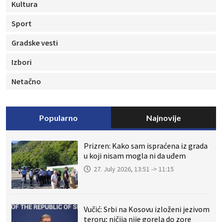
Kultura
Sport
Gradske vesti
Izbori
Netačno
Popularno
Najnovije
Prizren: Kako sam ispraćena iz grada
u koji nisam mogla ni da uđem
27. July 2026, 13:51 -> 11:15
Vučić: Srbi na Kosovu izloženi jezivom
teroru; ničija nije gorela do zore