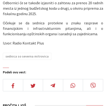
Odbornici će se takođe izjasniti o zahtevu za prenos 20 radnih
mesta iz jednog budžetskog koda u drugi, u okviru priprema za
fiskalnu godinu 2025.
Očekuje se da sednica protekne u znaku rasprave o
finansijskim i infrastrukturnim pitanjima, ali i o
funkcionisanju opštinskih organa i saradnji sa zajednicama.
Izvor: Radio Kontakt Plus
sednica so severna mitrovica
Podeli ovu vest:
PROČITAJ JOŠ