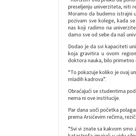
preseljenju univerziteta, niti
Moramo da budemo istrajni u
pozivam sve kolege, kada se 
nas koji radimo na univerzit
damo sve od sebe da naš univer
Dodao je da svi kapaciteti u
koja gravitira u ovom region
doktora nauka, bilo primetno d
“To pokazuje koliko je ovaj un
mladih kadrova”.
Obraćajući se studentima podset
nema ni ove institucije.
Par dana uoči početka polagan
prema Arsićevim rečima, rezičt
“Svi vi znate sa kakvom smo ze
katastrofa imajući u vidu siln