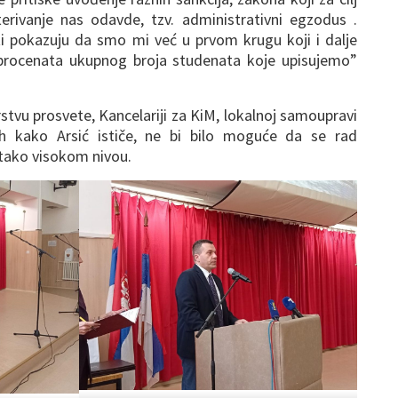
erivanje nas odavde, tzv. administrativni egzodus .
i pokazuju da smo mi već u prvom krugu koji i dalje
0 procenata ukupnog broja studenata koje upisujemo”
stvu prosvete, Kancelariji za KiM, lokalnoj samoupravi
ih kako Arsić ističe, ne bi bilo moguće da se rad
 tako visokom nivou.