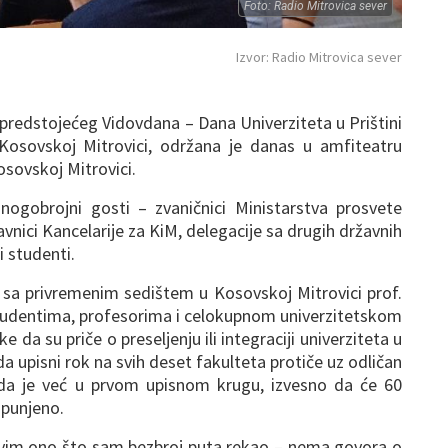
Foto: Radio Mitrovica sever
Izvor: Radio Mitrovica sever
edstojećeg Vidovdana – Dana Univerziteta u Prištini
osovskoj Mitrovici, održana je danas u amfiteatru
osovskoj Mitrovici.
nogobrojni gosti – zvaničnici Ministarstva prosvete
avnici Kancelarije za KiM, delegacije sa drugih državnih
i studenti.
i sa privremenim sedištem u Kosovskoj Mitrovici prof.
 studentima, profesorima i celokupnom univerzitetskom
 da su priče o preseljenju ili integraciji univerziteta u
da upisni rok na svih deset fakulteta protiče uz odličan
da je već u prvom upisnom krugu, izvesno da će 60
opunjeno.
ovim ono što sam bezbroj puta rekao – nema govora o