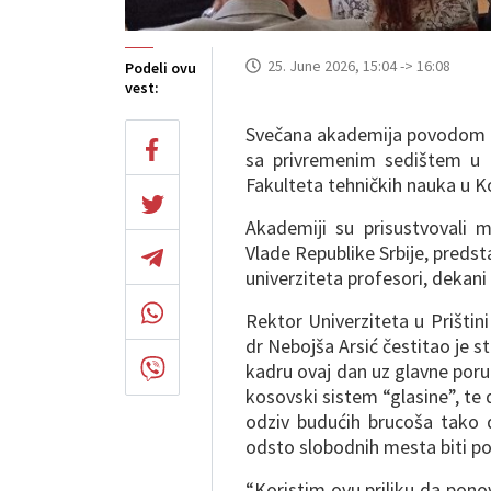
25. June 2026, 15:04 -> 16:08
Podeli ovu
vest:
Svečana akademija povodom pr
sa privremenim sedištem u K
Fakulteta tehničkih nauka u K
Akademiji su prisustvovali m
Vlade Republike Srbije, predst
univerziteta profesori, dekani 
Rektor Univerziteta u Prištin
dr Nebojša Arsić čestitao je
kadru ovaj dan uz glavne poruke
kosovski sistem “glasine”, te 
odziv budućih brucoša tako 
odsto slobodnih mesta biti p
“Koristim ovu priliku da pon