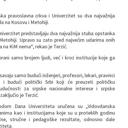
a pravoslavna crkva i Univerzitet su dva najvažnija
a na Kosovu i Metohiji.
niverzitet predstavljaju dva najvažnija stuba opstanka
Metohiji. Upravo su zato pred najvećim udarima onih
da na KiM nema“, rekao je Terzić.
ani samo brojem ljudi, već i kroz institucije koje ga
vaju samo budući inženjeri, profesori, lekari, pravnici
 i budući politički Srbi koji će preuzeti političku
dućnosti za srpske nacionalne interese i srpske
aključio je Terzić.
odom Dana Univerziteta uručena su „Vidovdanska
anima kao i institucijama koje su u proteklih godinu
čne, stručne i pedagoške rezultate, odnosno dale
iteta.