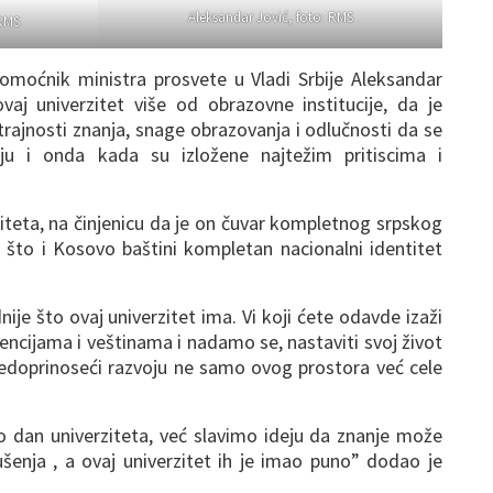
Aleksandar Jović, foto: RMS
 RMS
pomoćnik ministra prosvete u Vladi Srbije Aleksandar
vaj univerzitet više od obrazovne institucije, da je
trajnosti znanja, snage obrazovanja i odlučnosti da se
u i onda kada su izložene najtežim pritiscima i
ziteta, na činjenicu da je on čuvar kompletnog srpskog
 što i Kosovo baštini kompletan nacionalni identitet
nije što ovaj univerzitet ima. Vi koji ćete odavde izaži
ncijama i veštinama i nadamo se, nastaviti svoj život
edoprinoseći razvoju ne samo ovog prostora već cele
 dan univerziteta, već slavimo ideju da znanje može
šenja , a ovaj univerzitet ih je imao puno” dodao je