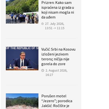
Prizren: Kako sam
ispraćena iz grada u
koji nisam mogla ni
da uđem
27. July 2026,
13:51 -> 11:15
Vučić: Srbi na Kosovu
izloženi jezivom
teroru; ničija nije
gorela do zore
2. August 2026,
16:27
Porušen motel
“Jezero”; porodica
Jakšić: Ročište je