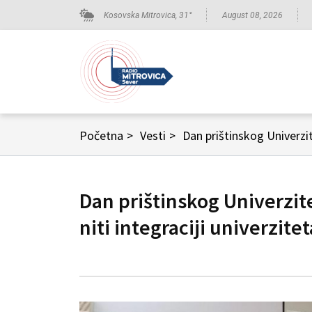
Kosovska Mitrovica,
31
°
August 08, 2026
Početna
>
Vesti
>
Dan prištinskog Univerzit
Dan prištinskog Univerzit
niti integraciji univerzitet