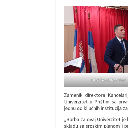
Miloš Terzić, foto: RMS
Zamenik direktora Kancelari
Univerzitet u Prištini sa pr
jednu od ključnih institucija 
„Borba za ovaj Univerzitet je
skladu sa srpskim planom i pr