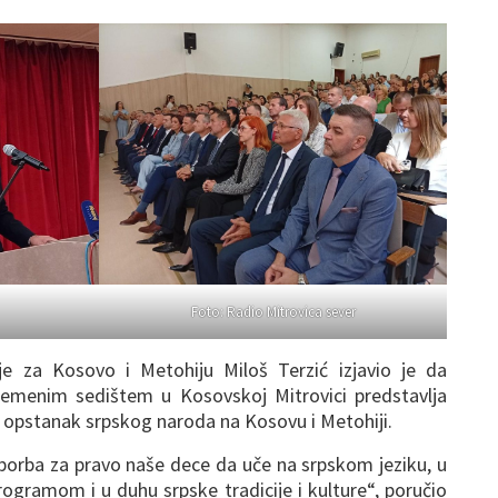
Foto: Radio Mitrovica sever
je za Kosovo i Metohiju Miloš Terzić izjavio je da
ivremenim sedištem u Kosovskoj Mitrovici predstavlja
za opstanak srpskog naroda na Kosovu i Metohiji.
 borba za pravo naše dece da uče na srpskom jeziku, u
ogramom i u duhu srpske tradicije i kulture“, poručio