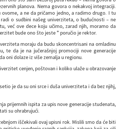
 rezervnih planova. Nema govora o nekakvoj integraciji.
 ovome, a ne da pričamo jedno, a radimo drugo. I tu
radi o sudbini našeg univerziteta, o budućnosti – ne
etu, već ove dece koju učimo, zarad njih, moramo da
zitet bude ono što jeste ” poručio je rektor.
niverziteta moraju da budu skoncentrisani na omladinu
u, te da je na jučerašnjoj promociji nove generacije
a oni dolaze iz više zemalja u regionu.
iverzitet cenjen, poštovan i koliko ulaže u obrazovanje
io je da su oni srce i duša univerziteta i da bez njihj,
ja prijemnih ispita za upis nove generacije studenata,
ati su ohrabrujući.
bnjom iščekivali ovaj upisni rok. Mislili smo da će biti
e pritiske uvođenje raznih sankcija, zakona koji za cilj