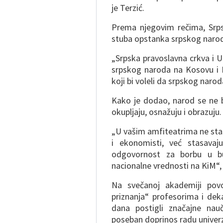
je Terzić.
Prema njegovim rečima, Srpsk
stuba opstanka srpskog narod
„Srpska pravoslavna crkva i U
srpskog naroda na Kosovu i 
koji bi voleli da srpskog naro
Kako je dodao, narod se ne br
okupljaju, osnažuju i obrazuju.
„U vašim amfiteatrima ne stasa
i ekonomisti, već stasavaju
odgovornost za borbu u bu
nacionalne vrednosti na KiM“, z
Na svečanoj akademiji pov
priznanja“ profesorima i dek
dana postigli značajne nau
poseban doprinos radu univerz