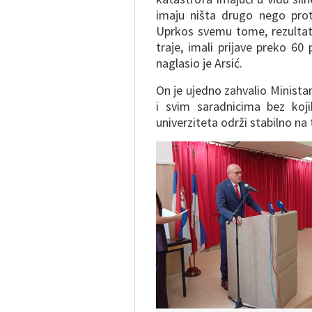
imaju ništa drugo nego prot
Uprkos svemu tome, rezultat
traje, imali prijave preko 6
naglasio je Arsić.
On je ujedno zahvalio Ministar
i svim saradnicima bez koj
univerziteta održi stabilno na