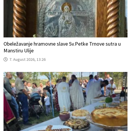
Obeležavanje hramovne slave Sv.Petke Trnove sutra u
Manstiru Ulije
7. August 2026, 13:26