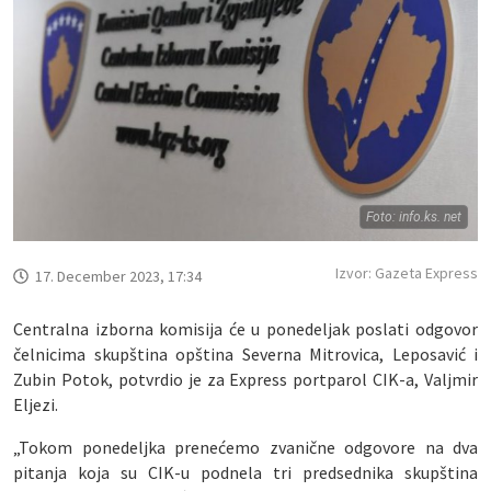
Foto: info.ks. net
Izvor: Gazeta Express
17. December 2023, 17:34
Centralna izborna komisija će u ponedeljak poslati odgovor
čelnicima skupština opština Severna Mitrovica, Leposavić i
Zubin Potok, potvrdio je za Express portparol CIK-a, Valjmir
Eljezi.
„Tokom ponedeljka prenećemo zvanične odgovore na dva
pitanja koja su CIK-u podnela tri predsednika skupština