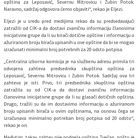
opština za Leposavić, Severnu Mitrovicu i Zubin Potok.
Naravno, sadržaj odgovora ćemo objaviti“, rekao je Eljezi.
Eljezi je u sredu pred medijima rekao da su predsedavajući
zatražili od CIK-a da dostavi zvaničnu informaciju članovima
inicijatvine grupe da li su birači dotične opštine i informaciju o
ažuriranom broju birača upisanih u ove opštine da bi se mogao
izračunati minimalni broj potrebnih za 20 odsto potpisa.
„Centralna izborna komisija je na službenu adresu primila tri
odvojena zahteva predsednika skupština opština za
Leposavić, Severnu Mitrovicu i Zubin Potok. Sadržaj ova tri
zahteva je isti. Prvo, tri predsednika skupština opština
zatražila su od CIK-a da dostavi zvaničnu informaciju
članovima inicijativne grupe da li su glasači dotičnih opština.
Drugo, tražili su da im dostavimo informaciju o ažuriranom
broju upisanih birača u ovim opštinama, na osnovu čega se
izračunava minimalno potreban broj potpisa od 20 odsto“,
rekao je on.
Međutim, takav zahtev nije podnela opština Zvečan, pošto je