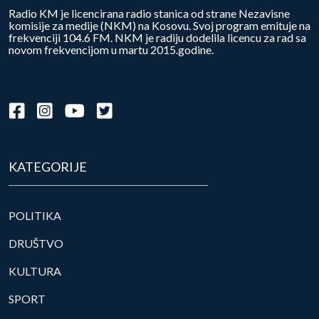
Radio KM je licencirana radio stanica od strane Nezavisne
komisije za medije (NKM) na Kosovu. Svoj program emituje na
frekvenciji 104.6 FM. NKM je radiju dodelila licencu za rad sa
novom frekvencijom u martu 2015.godine.
KATEGORIJE
POLITIKA
DRUŠTVO
KULTURA
SPORT