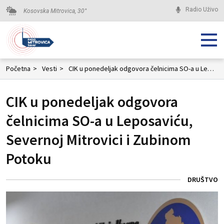
Radio Uživo
Kosovska Mitrovica,
30
°
Početna
>
Vesti
>
CIK u ponedeljak odgovora čelnicima SO-a u Leposaviću, Severnoj Mitrovici i Zubinom Potoku
CIK u ponedeljak odgovora
čelnicima SO-a u Leposaviću,
Severnoj Mitrovici i Zubinom
Potoku
DRUŠTVO