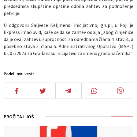
predsednica skupštine opštine odbila zahtev za podnošenje
peticije.
U odgovoru Saljvete Keljmendi inicijativnoj grupi, u koji je
Express imao uvid, kaže se da se zahtev odbija „zbog činjenice
da je ovaj zahtev u suprotnosti sa odredbama člana 4. stav 3., a
posebno stava 2. člana 5. Administrativnog Uputstvo (MAPL)
br. 02/2023 za Građansku inicijativu za smenu gradonačelnika“.
Podeli ovu vest:
PROČITAJ JOŠ