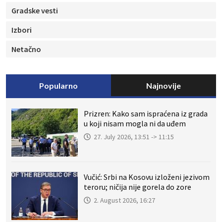
Gradske vesti
Izbori
Netačno
Popularno
Najnovije
Prizren: Kako sam ispraćena iz grada
u koji nisam mogla ni da uđem
27. July 2026, 13:51 -> 11:15
Vučić: Srbi na Kosovu izloženi jezivom
teroru; ničija nije gorela do zore
2. August 2026, 16:27