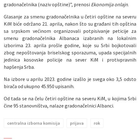
gradonačelnika (naziv opštine)”, prenosi
Ekonomija onlajn
.
Glasanje za smenu gradonačelnika u četiri opštine na severu
KiM biće održano 21. aprila, nakon što su građani tih opština
sa srpskom većinom organizovali potpisivanje peticije za
smenu gradonačelnika Albanaca izabranih na lokalnim
izborima 23. aprila prošle godine, koje su Srbi bojkotovali
zbog nepoštovanja briselskog sporazuma, upada specijalnih
jedinica kosovske policije na sever KiM i protivpravnih
hapšenja Srba.
Na izbore u aprilu 2023. godine izašlo je svega oko 3,5 odsto
birača od ukupno 45.950 upisanih.
Od tada se na čelu četiri opštine na severu KiM, u kojima Srbi
čine 95 stanovništva, nalaze gradonačelnici Albanci.
centralna izborna komisija
prijava
rok