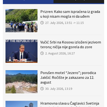
Prizren: Kako sam ispraćena iz grada
u koji nisam mogla ni da uđem
27. July 2026, 13:51 -> 11:15
Vučić: Srbi na Kosovu izloženi jezivom
teroru; ničija nije gorela do zore
2. August 2026, 16:27
Porušen motel “Jezero”; porodica
Jakšić: Ročište je zakazano za 12.
avgust
30. July 2026, 13:19
Hramovna slava u Čaglavici: Svetinja