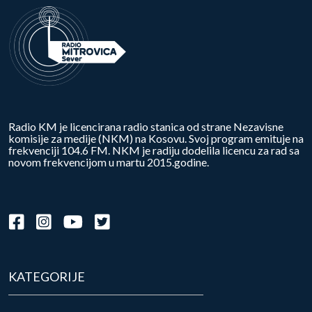
Radio KM je licencirana radio stanica od strane Nezavisne
komisije za medije (NKM) na Kosovu. Svoj program emituje na
frekvenciji 104.6 FM. NKM je radiju dodelila licencu za rad sa
novom frekvencijom u martu 2015.godine.
KATEGORIJE