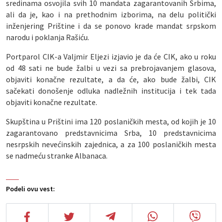
sredinama osvojila svih 10 mandata zagarantovanih Srbima,
ali da je, kao i na prethodnim izborima, na delu politički
inženjering Prištine i da se ponovo krade mandat srpskom
narodu i poklanja Rašiću.
Portparol CIK-a Valjmir Eljezi izjavio je da će CIK, ako u roku
od 48 sati ne bude žalbi u vezi sa prebrojavanjem glasova,
objaviti konačne rezultate, a da će, ako bude žalbi, CIK
sačekati donošenje odluka nadležnih institucija i tek tada
objaviti konačne rezultate.
Skupština u Prištini ima 120 poslaničkih mesta, od kojih je 10
zagarantovano predstavnicima Srba, 10 predstavnicima
nesrpskih nevećinskih zajednica, a za 100 poslaničkih mesta
se nadmeću stranke Albanaca.
Podeli ovu vest: