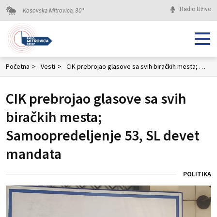
Radio Uživo
Kosovska Mitrovica,
30
°
Početna
>
Vesti
>
CIK prebrojao glasove sa svih biračkih mesta; Samoopredeljenje 53, SL devet mandata
CIK prebrojao glasove sa svih
biračkih mesta;
Samoopredeljenje 53, SL devet
mandata
POLITIKA