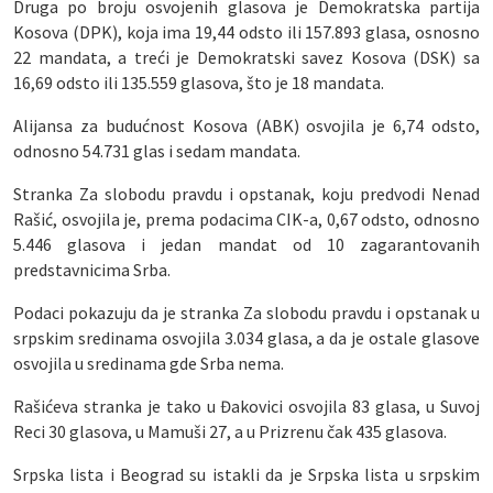
Druga po broju osvojenih glasova je Demokratska partija
Kosova (DPK), koja ima 19,44 odsto ili 157.893 glasa, osnosno
22 mandata, a treći je Demokratski savez Kosova (DSK) sa
16,69 odsto ili 135.559 glasova, što je 18 mandata.
Alijansa za budućnost Kosova (ABK) osvojila je 6,74 odsto,
odnosno 54.731 glas i sedam mandata.
Stranka Za slobodu pravdu i opstanak, koju predvodi Nenad
Rašić, osvojila je, prema podacima CIK-a, 0,67 odsto, odnosno
5.446 glasova i jedan mandat od 10 zagarantovanih
predstavnicima Srba.
Podaci pokazuju da je stranka Za slobodu pravdu i opstanak u
srpskim sredinama osvojila 3.034 glasa, a da je ostale glasove
osvojila u sredinama gde Srba nema.
Rašićeva stranka je tako u Đakovici osvojila 83 glasa, u Suvoj
Reci 30 glasova, u Mamuši 27, a u Prizrenu čak 435 glasova.
Srpska lista i Beograd su istakli da je Srpska lista u srpskim