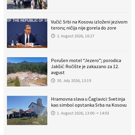
Vučić: Srbi na Kosovu izloženi jezivom
teroru; ničija nije gorela do zore
2. August 2026, 16:27
Porušen motel “Jezero”; porodica
Jakšić: Ročište je zakazano za 12.
avgust
30. July 2026, 13:19
Hramovna slava u Čaglavici: Svetinja
kao simbol opstanka Srba na Kosovu
1. August 2026, 13:00 -> 14:03