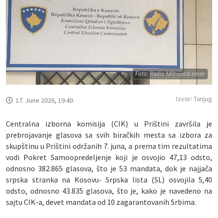
Foto: Radio Mitrovica sever
Izvor: Tanjug
17. June 2026, 19:40
Centralna izborna komisija (CIK) u Prištini završila je
prebrojavanje glasova sa svih biračkih mesta sa izbora za
skupštinu u Prištini održanih 7. juna, a prema tim rezultatima
vodi Pokret Samoopredeljenje koji je osvojio 47,13 odsto,
odnosno 382.865 glasova, što je 53 mandata, dok je najjača
srpska stranka na Kosovu- Srpska lista (SL) osvojila 5,40
odsto, odnosno 43.835 glasova, što je, kako je navedeno na
sajtu CIK-a, devet mandata od 10 zagarantovanih Srbima.