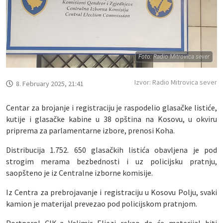
Foto: Radio Mitrovica sever
Izvor: Radio Mitrovica sever
8. February 2025, 21:41
Centar za brojanje i registraciju je raspodelio glasačke listiće,
kutije i glasačke kabine u 38 opština na Kosovu, u okviru
priprema za parlamentarne izbore, prenosi Koha.
Distribucija 1.752. 650 glasačkih listića obavljena je pod
strogim merama bezbednosti i uz policijsku pratnju,
saopšteno je iz Centralne izborne komisije.
Iz Centra za prebrojavanje i registraciju u Kosovu Polju, svaki
kamion je materijal prevezao pod policijskom pratnjom.
Portparol CIK-a Valjmir Eljezi rekao da će materijal biti