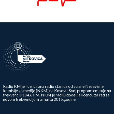
Radio KM je licencirana radio stanica od strane Nezavisne
komisije za medije (NKM) na Kosovu. Svoj program emituje na
frekvenciji 104.6 FM. NKM je radiju dodelila licencu za rad sa
novom frekvencijom u martu 2015.godine.