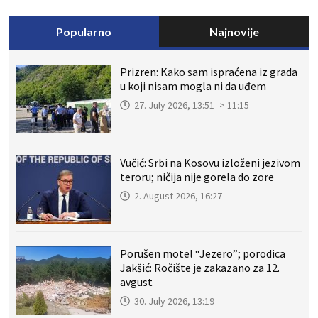
Popularno
Najnovije
Prizren: Kako sam ispraćena iz grada
u koji nisam mogla ni da uđem
27. July 2026, 13:51 -> 11:15
Vučić: Srbi na Kosovu izloženi jezivom
teroru; ničija nije gorela do zore
2. August 2026, 16:27
Porušen motel “Jezero”; porodica
Jakšić: Ročište je zakazano za 12.
avgust
30. July 2026, 13:19