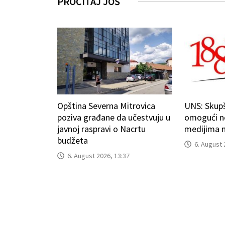
PROČITAJ JOŠ
Opština Severna Mitrovica
UNS: Skup
poziva građane da učestvuju u
omogući n
javnoj raspravi o Nacrtu
medijima n
budžeta
6. August 
6. August 2026, 13:37