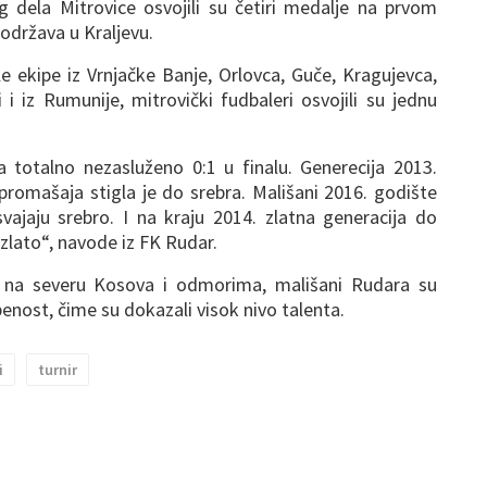
g dela Mitrovice osvojili su četiri medalje na prvom
 održava u Kraljevu.
e ekipe iz Vrnjačke Banje, Orlovca, Guče, Kragujevca,
 i iz Rumunije, mitrovički fudbaleri osvojili su jednu
a totalno nezasluženo 0:1 u finalu. Generecija 2013.
 promašaja stigla je do srebra. Mališani 2016. godište
vajaju srebro. I na kraju 2014. zlatna generacija do
zlato“, navode iz FK Rudar.
 na severu Kosova i odmorima, mališani Rudara su
benost, čime su dokazali visok nivo talenta.
i
turnir