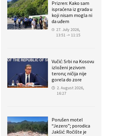
Prizren: Kako sam
ispraćena iz grada u
koji nisam mogla ni
da uđem
27. July 2026,
13:51 -> 11:15
Vučić: Srbi na Kosovu
izloženi jezivom
teroru; ničija nije
gorela do zore
2. August 2026,
16:27
Porušen motel
“Jezero”; porodica
Jakšić: Ročište je