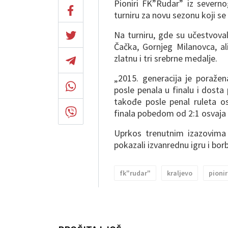
Pioniri FK”Rudar” iz severno
turniru za novu sezonu koji se
Na turniru, gde su učestvoval
Čačka, Gornjeg Milanovca, ali
zlatnu i tri srebrne medalje.
„2015. generacija je poražen
posle penala u finalu i dosta
takođe posle penal ruleta os
finala pobedom od 2:1 osvaja 
Uprkos trenutnim izazovima
pokazali izvanrednu igru i bor
fk"rudar"
kraljevo
pionir