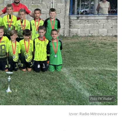
Foto:FK"Rudar"
Izvor: Radio Mitrovica sever