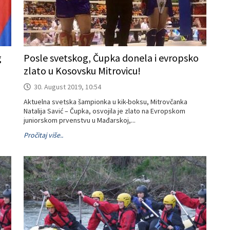
g
Posle svetskog, Čupka donela i evropsko
zlato u Kosovsku Mitrovicu!
30. August 2019, 10:54
Aktuelna svetska šampionka u kik-boksu, Mitrovčanka
Natalija Savić – Čupka, osvojila je zlato na Evropskom
juniorskom prvenstvu u Mađarskoj,...
Pročitaj više..