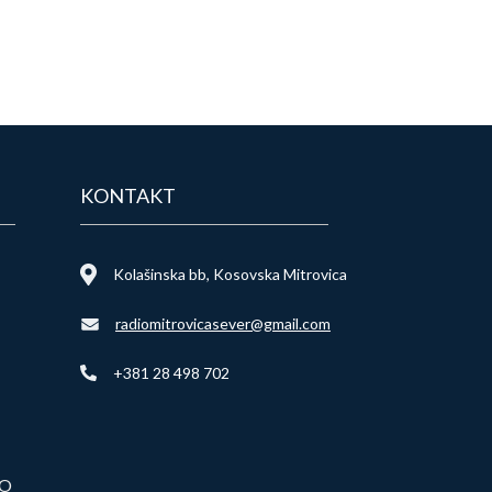
KONTAKT
Kolašinska bb, Kosovska Mitrovica
radiomitrovicasever@gmail.com
+381 28 498 702
VO