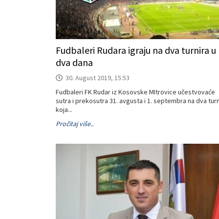
Fudbaleri Rudara igraju na dva turnira u
dva dana
30. August 2019, 15:53
Fudbaleri FK Rudar iz Kosovske MItrovice učestvovaće
sutra i prekosutra 31. avgusta i 1. septembra na dva turn
koja...
Pročitaj više..