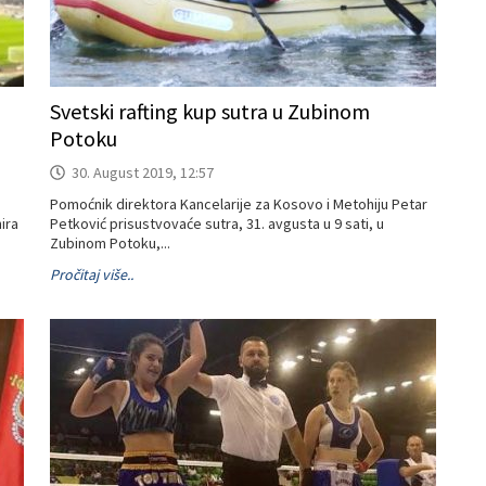
Svetski rafting kup sutra u Zubinom
Potoku
30. August 2019, 12:57
Pomoćnik direktora Kancelarije za Kosovo i Metohiju Petar
ira
Petković prisustvovaće sutra, 31. avgusta u 9 sati, u
Zubinom Potoku,...
Pročitaj više..