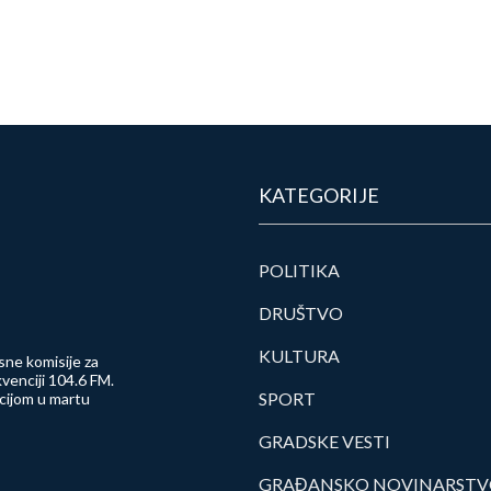
KATEGORIJE
POLITIKA
DRUŠTVO
KULTURA
sne komisije za
venciji 104.6 FM.
SPORT
ncijom u martu
GRADSKE VESTI
GRAĐANSKO NOVINARST