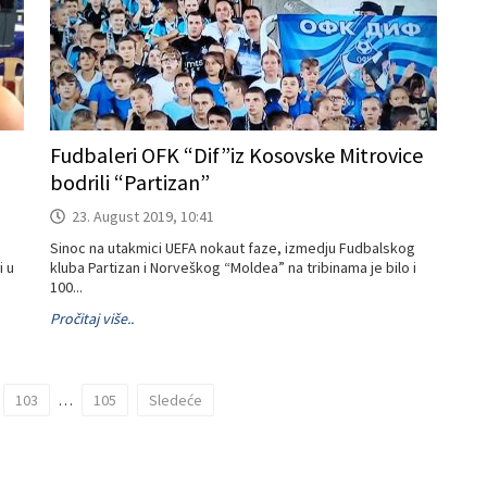
Fudbaleri OFK “Dif”iz Kosovske Mitrovice
bodrili “Partizan”
23. August 2019, 10:41
Sinoc na utakmici UEFA nokaut faze, izmedju Fudbalskog
i u
kluba Partizan i Norveškog “Moldea” na tribinama je bilo i
100...
Pročitaj više..
103
…
105
Sledeće