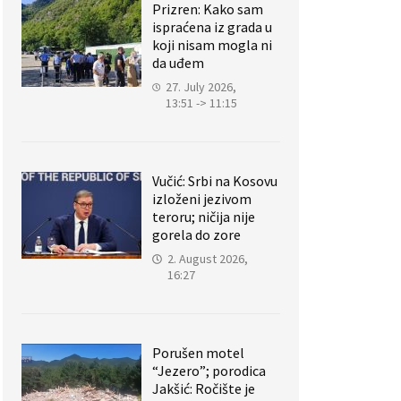
Prizren: Kako sam
ispraćena iz grada u
koji nisam mogla ni
da uđem
27. July 2026,
13:51 -> 11:15
Vučić: Srbi na Kosovu
izloženi jezivom
teroru; ničija nije
gorela do zore
2. August 2026,
16:27
Porušen motel
“Jezero”; porodica
Jakšić: Ročište je