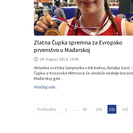
Zlatna Čupka spremna za Evropsko
prvenstvo u Mađarskoj
24. August 2019, 10:45
Aktuelna svetska šampionka u kik-boksu, Natalija Savić –
Čupka iz Kosovske Mitrovice će sledeće nedelje boravit
Mađarskoj gde...
Pročitaj više..
Prethodno
1
…
99
100
101
102