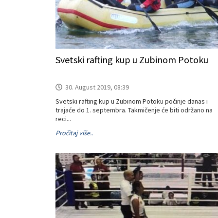
Svetski rafting kup u Zubinom Potoku
30. August 2019, 08:39
Svetski rafting kup u Zubinom Potoku počinje danas i
trajaće do 1. septembra. Takmičenje će biti održano na
reci...
Pročitaj više..