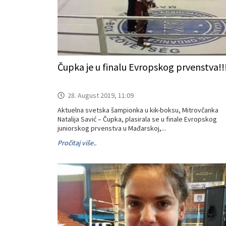
Čupka je u finalu Evropskog prvenstva!!
28. August 2019, 11:09
Aktuelna svetska šampionka u kik-boksu, Mitrovčanka
Natalija Savić – Čupka, plasirala se u finale Evropskog
juniorskog prvenstva u Mađarskoj,...
Pročitaj više..