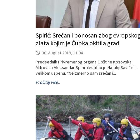
Spirić: Srećan i ponosan zbog evropsko
zlata kojim je Čupka okitila grad
30. August 2019, 11:04
Predsednik Privremenog organa Opštine Kosovska
Mitrovica Aleksandar Spirić čestitao je Nataliji Savić na
velikom uspehu. “Neizmerno sam srećan i...
Pročitaj više..