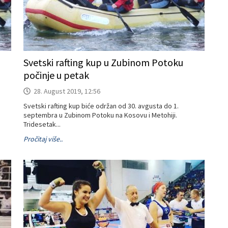
Svetski rafting kup u Zubinom Potoku
počinje u petak
28. August 2019, 12:56
Svetski rafting kup biće održan od 30. avgusta do 1.
septembra u Zubinom Potoku na Kosovu i Metohiji.
Tridesetak...
Pročitaj više..