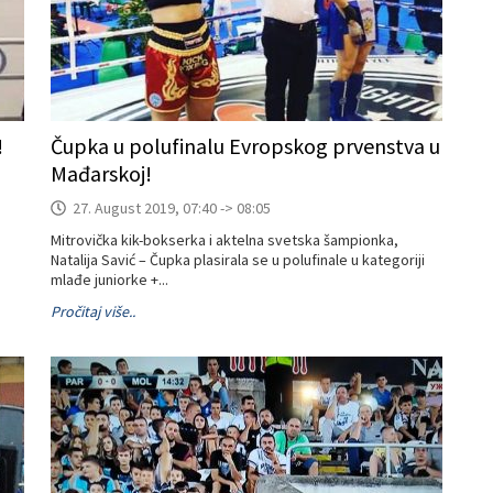
!
Čupka u polufinalu Evropskog prvenstva u
Mađarskoj!
27. August 2019, 07:40 -> 08:05
Mitrovička kik-bokserka i aktelna svetska šampionka,
Natalija Savić – Čupka plasirala se u polufinale u kategoriji
mlađe juniorke +...
Pročitaj više..