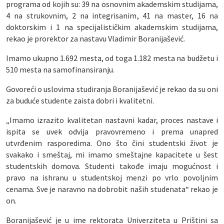
programa od kojih su: 39 na osnovnim akademskim studijama,
4 na strukovnim, 2 na integrisanim, 41 na master, 16 na
doktorskim i 1 na specijalističkim akademskim studijama,
rekao je prorektor za nastavu Vladimir Boranijašević.
Imamo ukupno 1.692 mesta, od toga 1.182 mesta na budžetu i
510 mesta na samofinansiranju.
Govoreći o uslovima studiranja Boranijašević je rekao da su oni
za buduće studente zaista dobri i kvalitetni.
„Imamo izrazito kvalitetan nastavni kadar, proces nastave i
ispita se uvek odvija pravovremeno i prema unapred
utvrđenim rasporedima. Ono što čini studentski život je
svakako i smeštaj, mi imamo smeštajne kapacitete u šest
studentskih domova. Studenti takođe imaju mogućnost i
pravo na ishranu u studentskoj menzi po vrlo povoljnim
cenama. Sve je naravno na dobrobit naših studenata“ rekao je
on.
Boranijašević je u ime rektorata Univerziteta u Prištini sa