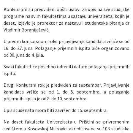
Konkursom su predviđeni opšti uslovi za upis na sve studijske
programe na svim fakultetima u sastavu univerziteta, kojih je
deset, izjavio je prorektor za nastavu i studentska pitanja dr
Vladimir Boranijašević.
U prvom konkursnom roku prijavljivanje kandidata vršiće se od
16. do 27. juna. Polaganje prijemnih ispita biće organizovano
od 30. juna do 4. jula.
Svaki fakultet će posebno odrediti datum polaganja prijemnih
ispita.
Drugi konkursni rok je predviđen za septembar. Prijavljivanje
kandidata vršiće se od 1. do 5. septembra, a polaganje
prijemnih ispita je od 8. do 10. septembra.
Upis studenata mora biti završen do 15. septembra.
Na deset fakulteta Univerziteta u Prištini sa privremenim
sedištem u Kosovskoj Mitrovici akreditovana su 103 studijska