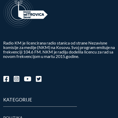
Radio KM je licencirana radio stanica od strane Nezavisne
komisije za medije (NKM) na Kosovu. Svoj program emituje na
frekvenciji 104.6 FM. NKM je radiju dodelila licencu za rad sa
novom frekvencijom u martu 2015.godine.
KATEGORIJE
POLITIKA