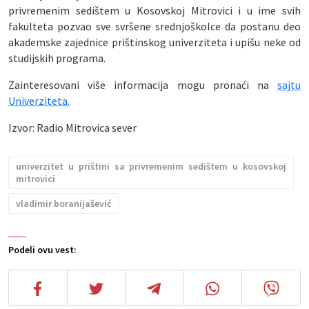
privremenim sedištem u Kosovskoj Mitrovici i u ime svih
fakulteta pozvao sve svršene srednjoškolce da postanu deo
akademske zajednice prištinskog univerziteta i upišu neke od
studijskih programa.
Zainteresovani više informacija mogu pronaći na
sajtu
Univerziteta.
Izvor: Radio Mitrovica sever
univerzitet u prištini sa privremenim sedištem u kosovskoj
mitrovici
vladimir boranijašević
Podeli ovu vest: