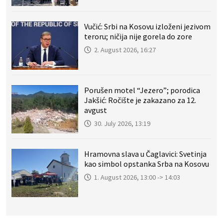
Vučić: Srbi na Kosovu izloženi jezivom
teroru; ničija nije gorela do zore
2. August 2026, 16:27
Porušen motel “Jezero”; porodica
Jakšić: Ročište je zakazano za 12.
avgust
30. July 2026, 13:19
Hramovna slava u Čaglavici: Svetinja
kao simbol opstanka Srba na Kosovu
1. August 2026, 13:00 -> 14:03