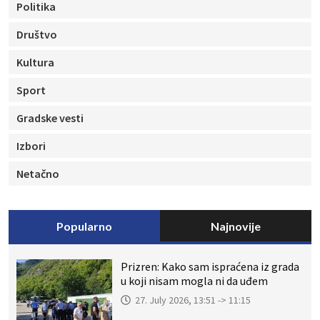
Politika
Društvo
Kultura
Sport
Gradske vesti
Izbori
Netačno
Popularno
Najnovije
Prizren: Kako sam ispraćena iz grada
u koji nisam mogla ni da uđem
27. July 2026, 13:51 -> 11:15