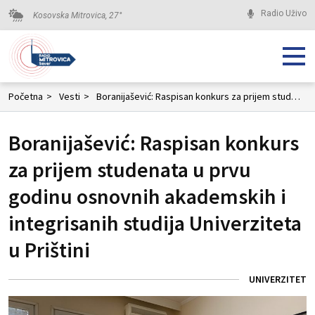
Radio Uživo
Kosovska Mitrovica,
27
°
Početna
>
Vesti
>
Boranijašević: Raspisan konkurs za prijem studenata u prvu godinu osnovnih akademskih i integrisanih studija Univerziteta u Prištini
Boranijašević: Raspisan konkurs
za prijem studenata u prvu
godinu osnovnih akademskih i
integrisanih studija Univerziteta
u Prištini
UNIVERZITET