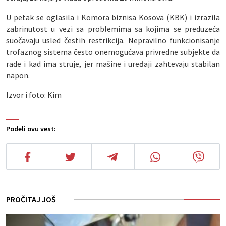
U petak se oglasila i Komora biznisa Kosova (KBK) i izrazila
zabrinutost u vezi sa problemima sa kojima se preduzeća
suočavaju usled čestih restrikcija. Nepravilno funkcionisanje
trofaznog sistema često onemogućava privredne subjekte da
rade i kad ima struje, jer mašine i uređaji zahtevaju stabilan
napon.
Izvor i foto: Kim
Podeli ovu vest:
PROČITAJ JOŠ