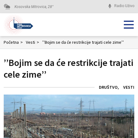
Radio Uživo
Kosovska Mitrovica,
28
°
Početna
>
Vesti
>
’’Bojim se da će restrikcije trajati cele zime’’
’’Bojim se da će restrikcije trajati
cele zime’’
DRUŠTVO
VESTI