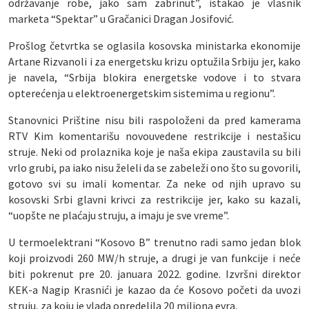
održavanje robe, jako sam zabrinut”, istakao je vlasnik
marketa “Spektar” u Gračanici Dragan Josifović.
Prošlog četvrtka se oglasila kosovska ministarka ekonomije
Artane Rizvanoli i za energetsku krizu optužila Srbiju jer, kako
je navela, “Srbija blokira energetske vodove i to stvara
opterećenja u elektroenergetskim sistemima u regionu”.
Stanovnici Prištine nisu bili raspoloženi da pred kamerama
RTV Kim komentarišu novouvedene restrikcije i nestašicu
struje. Neki od prolaznika koje je naša ekipa zaustavila su bili
vrlo grubi, pa iako nisu želeli da se zabeleži ono što su govorili,
gotovo svi su imali komentar. Za neke od njih upravo su
kosovski Srbi glavni krivci za restrikcije jer, kako su kazali,
“uopšte ne plaćaju struju, a imaju je sve vreme”.
U termoelektrani “Kosovo B” trenutno radi samo jedan blok
koji proizvodi 260 MW/h struje, a drugi je van funkcije i neće
biti pokrenut pre 20. januara 2022. godine. Izvršni direktor
KEK-a Nagip Krasnići je kazao da će Kosovo početi da uvozi
struju, za koju je vlada opredelila 20 miliona evra.