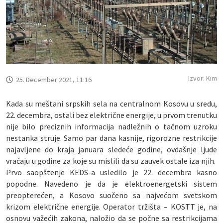
Izvor: Kim
25. December 2021, 11:16
Kada su meštani srpskih sela na centralnom Kosovu u sredu,
22. decembra, ostali bez električne energije, u prvom trenutku
nije bilo preciznih informacija nadležnih o tačnom uzroku
nestanka struje. Samo par dana kasnije, rigorozne restrikcije
najavljene do kraja januara sledeće godine, ovdašnje ljude
vraćaju u godine za koje su mislili da su zauvek ostale iza njih.
Prvo saopštenje KEDS-a usledilo je 22. decembra kasno
popodne. Navedeno je da je elektroenergetski sistem
preopterećen, a Kosovo suočeno sa najvećom svetskom
krizom električne energije. Operator tržišta – KOSTT je, na
osnovu važećih zakona, naložio da se počne sa restrikcijama