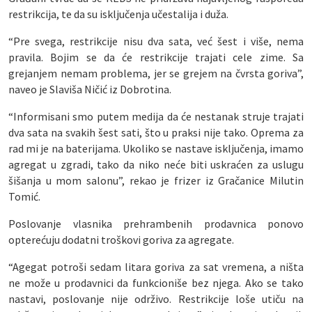
restrikcija, te da su isključenja učestalija i duža.
“Pre svega, restrikcije nisu dva sata, već šest i više, nema
pravila. Bojim se da će restrikcije trajati cele zime. Sa
grejanjem nemam problema, jer se grejem na čvrsta goriva”,
naveo je Slaviša Ničić iz Dobrotina.
“Informisani smo putem medija da će nestanak struje trajati
dva sata na svakih šest sati, što u praksi nije tako. Oprema za
rad mi je na baterijama. Ukoliko se nastave isključenja, imamo
agregat u zgradi, tako da niko neće biti uskraćen za uslugu
šišanja u mom salonu”, rekao je frizer iz Gračanice Milutin
Tomić.
Poslovanje vlasnika prehrambenih prodavnica ponovo
opterećuju dodatni troškovi goriva za agregate.
“Agegat potroši sedam litara goriva za sat vremena, a ništa
ne može u prodavnici da funkcioniše bez njega. Ako se tako
nastavi, poslovanje nije održivo. Restrikcije loše utiču na