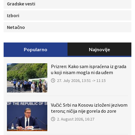
Gradske vesti
Izbori
Netačno
Popularno
Najnovije
Prizren: Kako sam ispraćena iz grada
u koji nisam mogla ni da uđem
27. July 2026, 13:51 -> 11:15
Vučić: Srbi na Kosovu izloženi jezivom
teroru; ničija nije gorela do zore
2. August 2026, 16:27