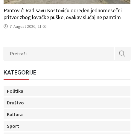
Pantović: Radisavu Kostoviću određen jednomesečni
pritvor zbog lovačke puške, ovakav slučaj ne pamtim
7. August 2026, 21:05
Search
KATEGORIJE
Politika
Društvo
Kultura
Sport