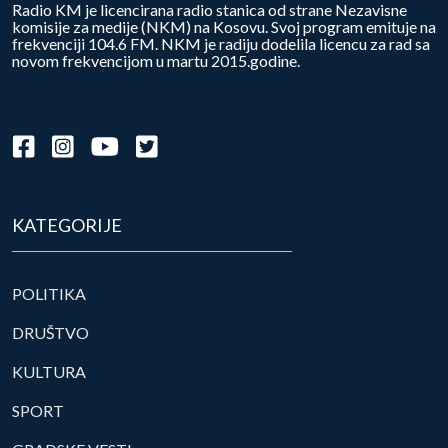
Radio KM je licencirana radio stanica od strane Nezavisne
komisije za medije (NKM) na Kosovu. Svoj program emituje na
frekvenciji 104.6 FM. NKM je radiju dodelila licencu za rad sa
novom frekvencijom u martu 2015.godine.
KATEGORIJE
POLITIKA
DRUŠTVO
KULTURA
SPORT