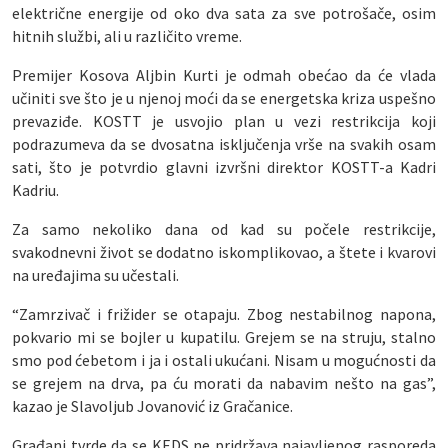
električne energije od oko dva sata za sve potrošače, osim
hitnih službi, ali u različito vreme.
Premijer Kosova Aljbin Kurti je odmah obećao da će vlada
učiniti sve što je u njenoj moći da se energetska kriza uspešno
prevaziđe. KOSTT je usvojio plan u vezi restrikcija koji
podrazumeva da se dvosatna isključenja vrše na svakih osam
sati, što je potvrdio glavni izvršni direktor KOSTT-a Kadri
Kadriu.
Za samo nekoliko dana od kad su počele restrikcije,
svakodnevni život se dodatno iskomplikovao, a štete i kvarovi
na uređajima su učestali.
“Zamrzivač i frižider se otapaju. Zbog nestabilnog napona,
pokvario mi se bojler u kupatilu. Grejem se na struju, stalno
smo pod ćebetom i ja i ostali ukućani. Nisam u mogućnosti da
se grejem na drva, pa ću morati da nabavim nešto na gas”,
kazao je Slavoljub Jovanović iz Gračanice.
Građani tvrde da se KEDS ne pridržava najavljenog rasporeda