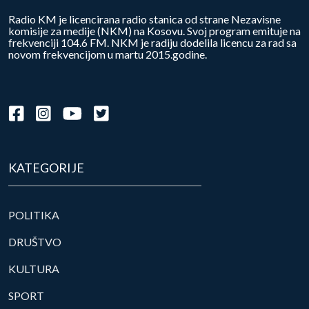
Radio KM je licencirana radio stanica od strane Nezavisne
komisije za medije (NKM) na Kosovu. Svoj program emituje na
frekvenciji 104.6 FM. NKM je radiju dodelila licencu za rad sa
novom frekvencijom u martu 2015.godine.
KATEGORIJE
POLITIKA
DRUŠTVO
KULTURA
SPORT