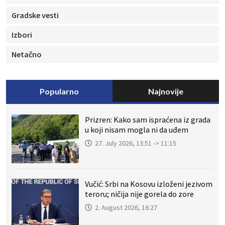
Gradske vesti
Izbori
Netačno
Popularno
Najnovije
Prizren: Kako sam ispraćena iz grada
u koji nisam mogla ni da uđem
27. July 2026, 13:51 -> 11:15
Vučić: Srbi na Kosovu izloženi jezivom
teroru; ničija nije gorela do zore
2. August 2026, 16:27