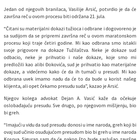
Jedan od njegovih branilaca, Vasilije Arsić, potvrdio je da će
završna reč u ovom procesu biti održana 21. jula.
“Čitani su materijalni dokazi tužioca i odbrane i dogovoreno je
sa sudijom da se pripremi završna reč u ovom maratonskom
procesu koji traje četiri godine. Mi kao odbrana smo istakli
svoje prigovore na dokaze Tužilaštva. Neke je dokaze sud
odbacio, neke je prihvatio i naše dokaze, koje smo mi
predložili kao alibi Đokovića, sud je prihvatio kao materijalne
dokaze, a videćemo kako će da ih tumači u presudi. Mi kao
odbrana uvek imamo nadu da će to da bude u korist našeg
klijenta, ali opet čekamo presudu suda”, kazao je Arsić.
Njegov kolega advokat Dejan A. Vasić kaže da očekuje
oslobađajuću presudu. Sve drugo, po njegovom mišljenju, bio
bi greh.
“Imajući u vidu da sud presudu donosi u ime naroda, greh koji bi
ovaj sud učinio osuđujućom presudom bio bi greh u ime naroda
Kosova. Siguran sam da će nakon što bude saslušao završne