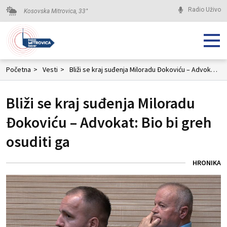
Radio Uživo
Kosovska Mitrovica,
33
°
Početna
>
Vesti
>
Bliži se kraj suđenja Miloradu Đokoviću – Advokat: Bio bi greh osuditi ga
Bliži se kraj suđenja Miloradu
Đokoviću – Advokat: Bio bi greh
osuditi ga
HRONIKA