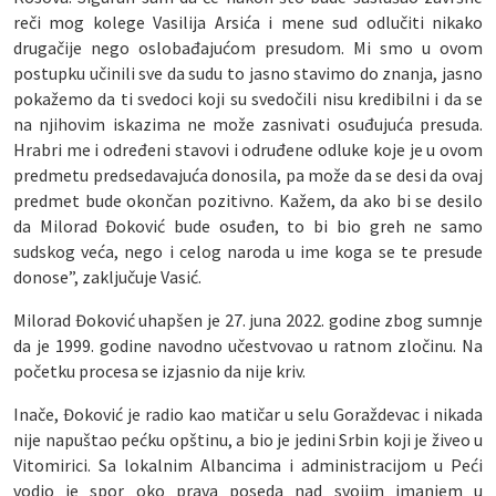
reči mog kolege Vasilija Arsića i mene sud odlučiti nikako
drugačije nego oslobađajućom presudom. Mi smo u ovom
postupku učinili sve da sudu to jasno stavimo do znanja, jasno
pokažemo da ti svedoci koji su svedočili nisu kredibilni i da se
na njihovim iskazima ne može zasnivati osuđujuća presuda.
Hrabri me i određeni stavovi i odruđene odluke koje je u ovom
predmetu predsedavajuća donosila, pa može da se desi da ovaj
predmet bude okončan pozitivno. Kažem, da ako bi se desilo
da Milorad Đoković bude osuđen, to bi bio greh ne samo
sudskog veća, nego i celog naroda u ime koga se te presude
donose”, zaključuje Vasić.
Milorad Đoković uhapšen je 27. juna 2022. godine zbog sumnje
da je 1999. godine navodno učestvovao u ratnom zločinu. Na
početku procesa se izjasnio da nije kriv.
Inače, Đoković je radio kao matičar u selu Goraždevac i nikada
nije napuštao pećku opštinu, a bio je jedini Srbin koji je živeo u
Vitomirici. Sa lokalnim Albancima i administracijom u Peći
vodio je spor oko prava poseda nad svojim imanjem u