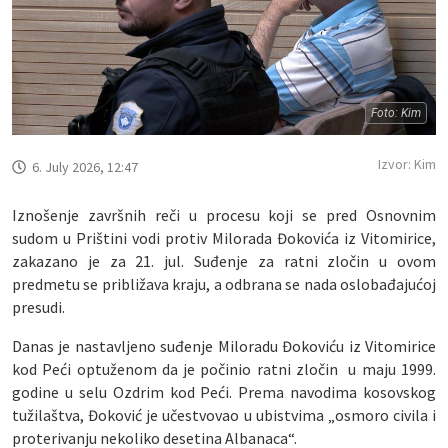
Foto: Kim
Izvor: Kim
6. July 2026, 12:47
Iznošenje završnih reči u procesu koji se pred Osnovnim
sudom u Prištini vodi protiv Milorada Đokovića iz Vitomirice,
zakazano je za 21. jul. Suđenje za ratni zločin u ovom
predmetu se približava kraju, a odbrana se nada oslobađajućoj
presudi.
Danas je nastavljeno suđenje Miloradu Đokoviću iz Vitomirice
kod Peći optuženom da je počinio ratni zločin u maju 1999.
godine u selu Ozdrim kod Peći. Prema navodima kosovskog
tužilaštva, Đoković je učestvovao u ubistvima „osmoro civila i
proterivanju nekoliko desetina Albanaca“.