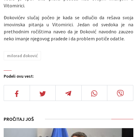
Vitomirici.
Đokovićev slučaj počeo je kada se odlučio da rešava svoja
imovinska pitanja u Vitomirici. Jedan od svedoka je na
prethodnim ročištima naveo da je Đoković navodno zauzeo
neko imanje njegovog pradede i da problem potiče odatle.
milorad đoković
Podeli ovu vest:
PROČITAJ JOŠ