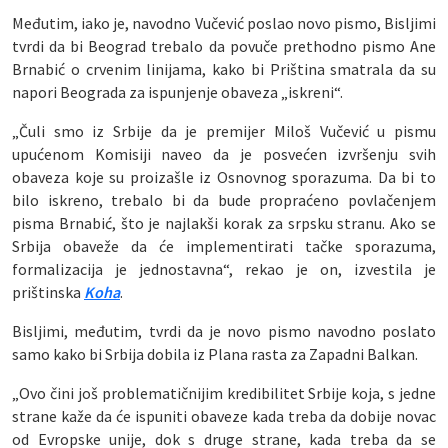
Međutim, iako je, navodno Vučević poslao novo pismo, Bisljimi
tvrdi da bi Beograd trebalo da povuče prethodno pismo Ane
Brnabić o crvenim linijama, kako bi Priština smatrala da su
napori Beograda za ispunjenje obaveza „iskreni“.
„Čuli smo iz Srbije da je premijer Miloš Vučević u pismu
upućenom Komisiji naveo da je posvećen izvršenju svih
obaveza koje su proizašle iz Osnovnog sporazuma. Da bi to
bilo iskreno, trebalo bi da bude propraćeno povlačenjem
pisma Brnabić, što je najlakši korak za srpsku stranu. Ako se
Srbija obaveže da će implementirati tačke sporazuma,
formalizacija je jednostavna“, rekao je on, izvestila je
prištinska
Koha
.
Bisljimi, međutim, tvrdi da je novo pismo navodno poslato
samo kako bi Srbija dobila iz Plana rasta za Zapadni Balkan.
„Ovo čini još problematičnijim kredibilitet Srbije koja, s jedne
strane kaže da će ispuniti obaveze kada treba da dobije novac
od Evropske unije, dok s druge strane, kada treba da se