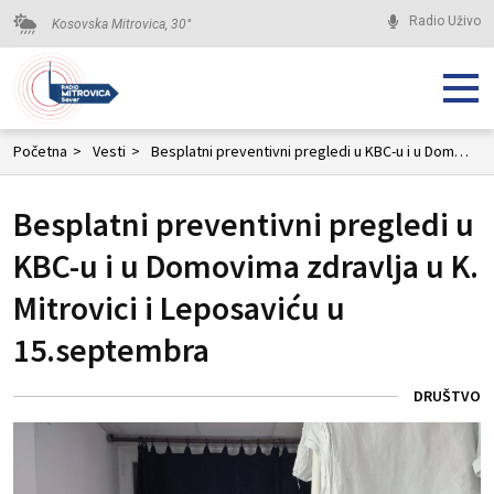
Radio Uživo
Kosovska Mitrovica,
30
°
Početna
>
Vesti
>
Besplatni preventivni pregledi u KBC-u i u Domovima zdravlja u K. Mitrovici i Leposaviću u 15.septembra
Besplatni preventivni pregledi u
KBC-u i u Domovima zdravlja u K.
Mitrovici i Leposaviću u
15.septembra
DRUŠTVO