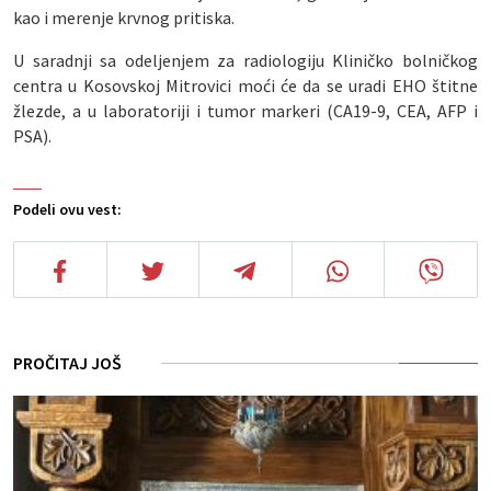
kao i merenje krvnog pritiska.
U saradnji sa odeljenjem za radiologiju Kliničko bolničkog
centra u Kosovskoj Mitrovici moći će da se uradi EHO štitne
žlezde, a u laboratoriji i tumor markeri (CA19-9, CEA, AFP i
PSA).
Podeli ovu vest:
PROČITAJ JOŠ