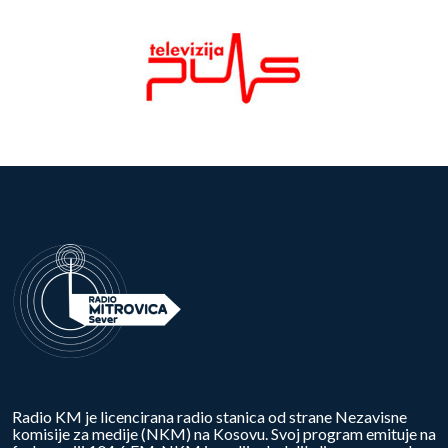
Radio KM je licencirana radio stanica od strane Nezavisne
komisije za medije (NKM) na Kosovu. Svoj program emituje na