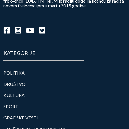
frekvenciji 104.6 FM. NKM je radiju dodelila licencu za rad sa
novom frekvencijom u martu 2015.godine.
KATEGORIJE
POLITIKA
DRUŠTVO
KULTURA
SPORT
GRADSKE VESTI
GRAĐANSKO NOVINARSTVO