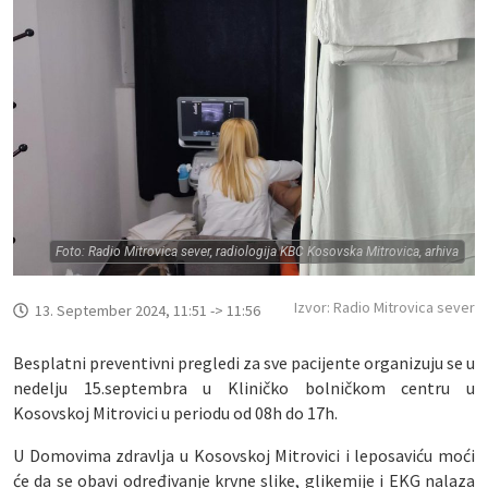
Foto: Radio Mitrovica sever, radiologija KBC Kosovska Mitrovica, arhiva
Izvor: Radio Mitrovica sever
13. September 2024, 11:51 -> 11:56
Besplatni preventivni pregledi za sve pacijente organizuju se u
nedelju 15.septembra u Kliničko bolničkom centru u
Kosovskoj Mitrovici u periodu od 08h do 17h.
U Domovima zdravlja u Kosovskoj Mitrovici i leposaviću moći
će da se obavi određivanje krvne slike, glikemije i EKG nalaza