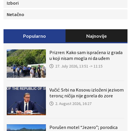
Izbori
Netačno
Popularno
Najnovije
Prizren: Kako sam ispraćena iz grada
u koji nisam mogla ni da uđem
27. July 2026, 13:51 -> 11:15
Vučić: Srbi na Kosovu izloženi jezivom
teroru; ničija nije gorela do zore
2. August 2026, 16:27
Porušen motel “Jezero”; porodica