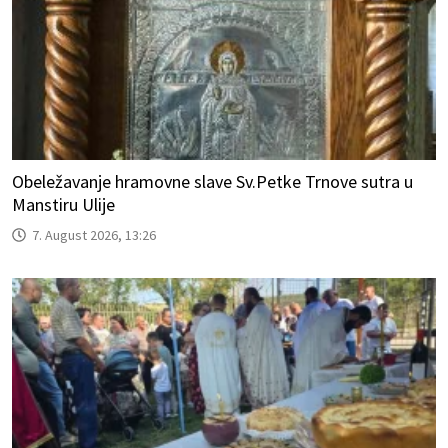
Obeležavanje hramovne slave Sv.Petke Trnove sutra u
Manstiru Ulije
7. August 2026, 13:26