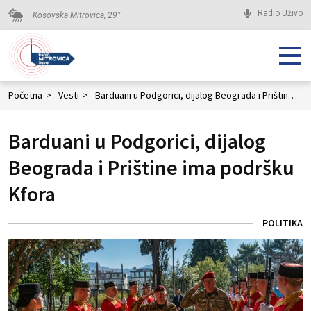
Radio Uživo
Kosovska Mitrovica,
29
°
Početna
>
Vesti
>
Barduani u Podgorici, dijalog Beograda i Prištine ima podršku Kfora
Barduani u Podgorici, dijalog
Beograda i Prištine ima podršku
Kfora
POLITIKA