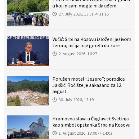
u koji nisam mogla ni da uđem
27. July 2026, 13:51 -> 11:15
Vučić: Srbi na Kosovu izloženi jezivom
teroru; ničija nije gorela do zore
2. August 2026, 16:27
Porušen motel “Jezero”; porodica
Jakšić: Ročište je zakazano za 12.
avgust
30. July 2026, 13:19
Hramovna slava u Čaglavici: Svetinja
kao simbol opstanka Srba na Kosovu
1. August 2026, 13:00 -> 14:03