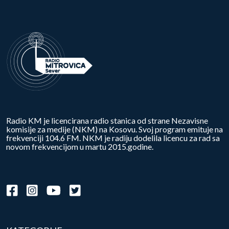
Radio KM je licencirana radio stanica od strane Nezavisne
komisije za medije (NKM) na Kosovu. Svoj program emituje na
frekvenciji 104.6 FM. NKM je radiju dodelila licencu za rad sa
novom frekvencijom u martu 2015.godine.