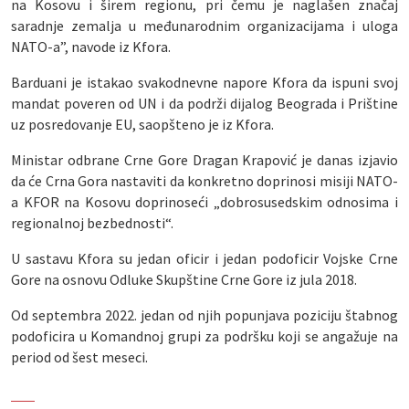
na Kosovu i širem regionu, pri čemu je naglašen značaj
saradnje zemalja u međunarodnim organizacijama i uloga
NATO-a”, navode iz Kfora.
Barduani je istakao svakodnevne napore Kfora da ispuni svoj
mandat poveren od UN i da podrži dijalog Beograda i Prištine
uz posredovanje EU, saopšteno je iz Kfora.
Ministar odbrane Crne Gore Dragan Krapović je danas izjavio
da će Crna Gora nastaviti da konkretno doprinosi misiji NATO-
a KFOR na Kosovu doprinoseći „dobrosusedskim odnosima i
regionalnoj bezbednosti“.
U sastavu Kfora su jedan oficir i jedan podoficir Vojske Crne
Gore na osnovu Odluke Skupštine Crne Gore iz jula 2018.
Od septembra 2022. jedan od njih popunjava poziciju štabnog
podoficira u Komandnoj grupi za podršku koji se angažuje na
period od šest meseci.