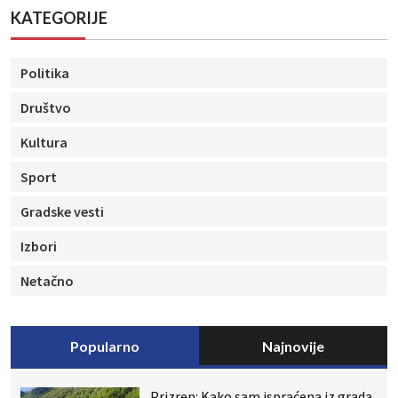
KATEGORIJE
Politika
Društvo
Kultura
Sport
Gradske vesti
Izbori
Netačno
Popularno
Najnovije
Prizren: Kako sam ispraćena iz grada