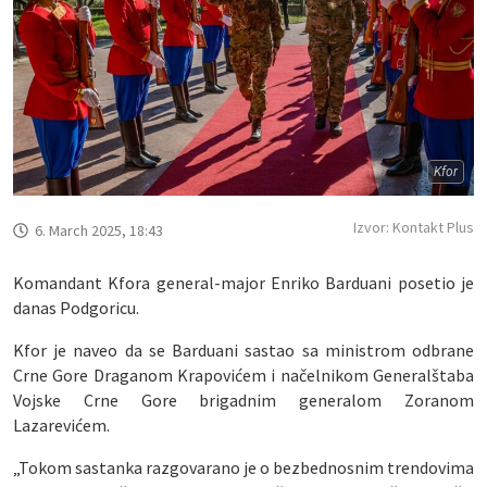
Kfor
Izvor: Kontakt Plus
6. March 2025, 18:43
Komandant Kfora general-major Enriko Barduani posetio je
danas Podgoricu.
Kfor je naveo da se Barduani sastao sa ministrom odbrane
Crne Gore Draganom Krapovićem i načelnikom Generalštaba
Vojske Crne Gore brigadnim generalom Zoranom
Lazarevićem.
„Tokom sastanka razgovarano je o bezbednosnim trendovima