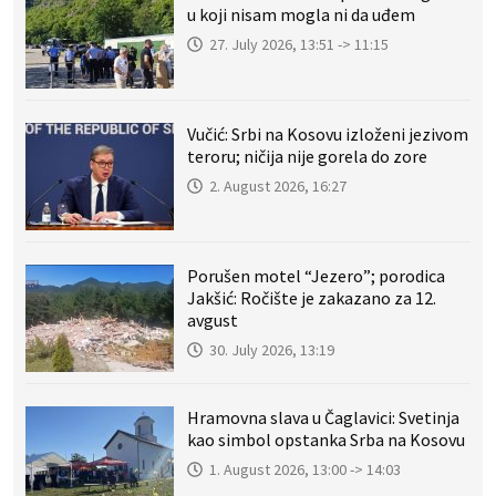
u koji nisam mogla ni da uđem
27. July 2026, 13:51 -> 11:15
Vučić: Srbi na Kosovu izloženi jezivom
teroru; ničija nije gorela do zore
2. August 2026, 16:27
Porušen motel “Jezero”; porodica
Jakšić: Ročište je zakazano za 12.
avgust
30. July 2026, 13:19
Hramovna slava u Čaglavici: Svetinja
kao simbol opstanka Srba na Kosovu
1. August 2026, 13:00 -> 14:03