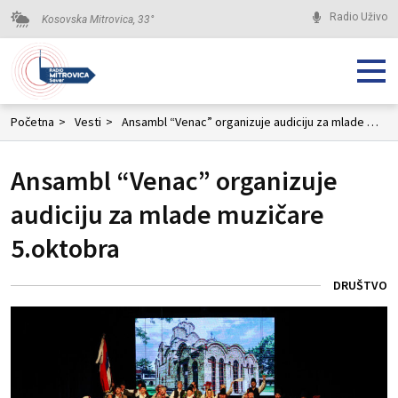
Radio Uživo
Kosovska Mitrovica,
33
°
Početna
>
Vesti
>
Ansambl “Venac” organizuje audiciju za mlade muzičare 5.oktobra
Ansambl “Venac” organizuje
audiciju za mlade muzičare
5.oktobra
DRUŠTVO