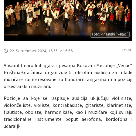
Foto: Ansambl "Venac"
Izvor:
22. September 2024, 16:55 -> 16:56
Ansambl narodnih igara i pesama Kosova i Metohije „Venac“
Priština-Gračanica organizuje 5. oktobra audiciju za mlade
muzičare zainteresovane za honorarni angažman na poziciji
orkestarskih muzičara.
Pozicije za koje se raspisuje audicija uključuju violiniste,
violončeliste, violiste, kontrabasiste, gitariste, klarinetiste,
flautiste, oboiste, harmonikaše, kao i muzičare koji sviraju
tradicionalne instrumente poput aerofona, kordofona i
udaraljki.