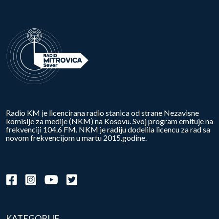
Radio KM je licencirana radio stanica od strane Nezavisne
komisije za medije (NKM) na Kosovu. Svoj program emituje na
frekvenciji 104.6 FM. NKM je radiju dodelila licencu za rad sa
novom frekvencijom u martu 2015.godine.
KATEGORIJE