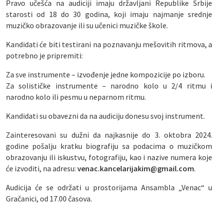
Pravo učešća na audiciji imaju državljani Republike Srbije
starosti od 18 do 30 godina, koji imaju najmanje srednje
muzičko obrazovanje ili su učenici muzičke škole.
Kandidati će biti testirani na poznavanju mešovitih ritmova, a
potrebno je pripremiti:
Za sve instrumente – izvođenje jedne kompozicije po izboru.
Za solističke instrumente – narodno kolo u 2/4 ritmu i
narodno kolo ili pesmu u neparnom ritmu.
Kandidati su obavezni da na audiciju donesu svoj instrument.
Zainteresovani su dužni da najkasnije do 3. oktobra 2024.
godine pošalju kratku biografiju sa podacima o muzičkom
obrazovanju ili iskustvu, fotografiju, kao i nazive numera koje
će izvoditi, na adresu:
venac.kancelarijakim@gmail.com
.
Audicija će se održati u prostorijama Ansambla „Venac“ u
Gračanici, od 17.00 časova.