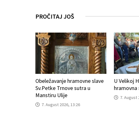
PROČITAJ JOŠ
Obeležavanje hramovne slave
U Velikoj H
Sv.Petke Trnove sutra u
hramovna s
Manstiru Ulije
7. August 
7. August 2026, 13:26