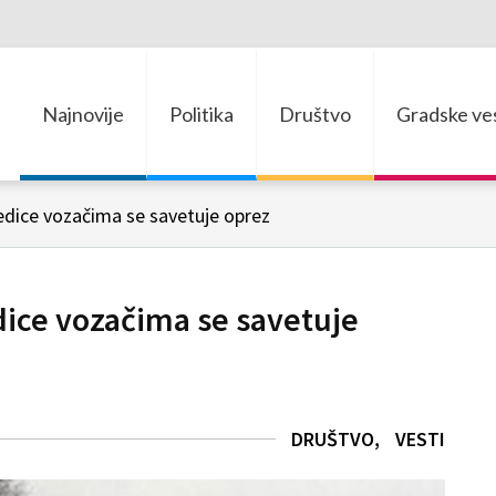
Najnovije
Politika
Društvo
Gradske ves
dice vozačima se savetuje oprez
ice vozačima se savetuje
DRUŠTVO
VESTI