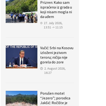
Prizren: Kako sam
ispraćena iz grada u
koji nisam mogla ni
da uđem
27. July 2026,
13:51 -> 11:15
Vučić: Srbi na Kosovu
izloženi jezivom
teroru; ničija nije
gorela do zore
2. August 2026,
16:27
Porušen motel
“Jezero”; porodica
Jakšić: Ročište je