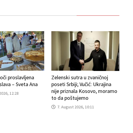
oči proslavljena
Zelenski sutra u zvaničnoj
lava – Sveta Ana
poseti Srbiji; Vučić: Ukrajina
nije priznala Kosovo, moramo
2026, 12:28
to da poštujemo
7. August 2026, 10:11