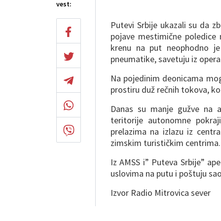
vest:
Putevi Srbije ukazali su da 
pojave mestimične poledice n
krenu na put neophodno je
pneumatike, savetuju iz opera
Na pojedinim deonicama mogu
prostiru duž rečnih tokova, ko
Danas su manje gužve na ad
teritorije autonomne pokra
prelazima na izlazu iz centr
zimskim turističkim centrima.
Iz AMSS i” Puteva Srbije” ape
uslovima na putu i poštuju sa
Izvor Radio Mitrovica sever