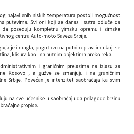
zbog najavljenih niskih temperatura postoji mogućnost
a putevima. Svi oni koji se danas i sutra odluče da
 da poseduju kompletnu yimsku opremu i zimske
tivnog centra Auto-moto Saveza Srbije.
ća je i magla, pogotovo na putnim pravcima koji se
tlina, klisura kao i na putnim objektima preko reka.
ministrativnim i graničnim prelazima na izlazu sa
jine Kosovo , a gužve se smanjuju i na graničnim
alne Srbije. Povećan je intenzitet saobraćaja ka svim
luju na sve učesnike u saobraćaju da prilagode brzinu
obraćajne propise.