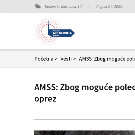
Kosovska Mitrovica,
30
°
August 07, 2026
Početna
>
Vesti
>
AMSS: Zbog moguće pole
AMSS: Zbog moguće poled
oprez