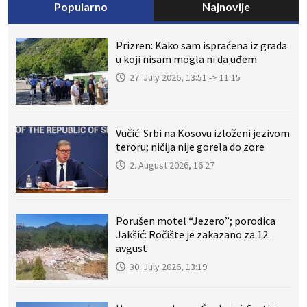
Popularno
Najnovije
Prizren: Kako sam ispraćena iz grada
u koji nisam mogla ni da uđem
27. July 2026, 13:51 -> 11:15
Vučić: Srbi na Kosovu izloženi jezivom
teroru; ničija nije gorela do zore
2. August 2026, 16:27
Porušen motel “Jezero”; porodica
Jakšić: Ročište je zakazano za 12.
avgust
30. July 2026, 13:19