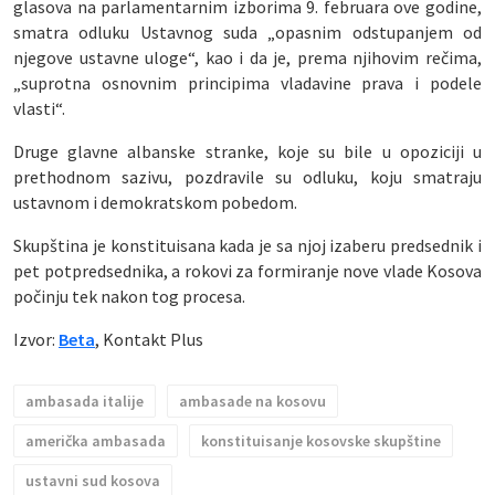
glasova na parlamentarnim izborima 9. februara ove godine,
smatra odluku Ustavnog suda „opasnim odstupanjem od
njegove ustavne uloge“, kao i da je, prema njihovim rečima,
„suprotna osnovnim principima vladavine prava i podele
vlasti“.
Druge glavne albanske stranke, koje su bile u opoziciji u
prethodnom sazivu, pozdravile su odluku, koju smatraju
ustavnom i demokratskom pobedom.
Skupština je konstituisana kada je sa njoj izaberu predsednik i
pet potpredsednika, a rokovi za formiranje nove vlade Kosova
počinju tek nakon tog procesa.
Izvor:
Beta
, Kontakt Plus
ambasada italije
ambasade na kosovu
američka ambasada
konstituisanje kosovske skupštine
ustavni sud kosova