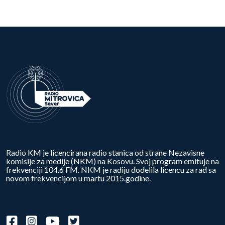
Radio KM je licencirana radio stanica od strane Nezavisne
komisije za medije (NKM) na Kosovu. Svoj program emituje na
frekvenciji 104.6 FM. NKM je radiju dodelila licencu za rad sa
novom frekvencijom u martu 2015.godine.