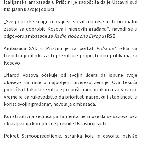
Italijanska ambasada u Prištini je saopštila da je Ustavni sud
bio jasan u svojoj odluci.
„Sve političke snage moraju se složiti da reše institucionalni
zastoj za dobrobit Kosova i njegovih građana“, navodi se u
odgovoru ambasade za
Radio slobodnu Evropu
(RSE).
Ambasada SAD u Prištini je za portal
Koha.net
rekla da
trenutni politički zastoj rezultuje propuštenim prilikama za
Kosovo.
„Narod Kosova očekuje od svojih lidera da ispune svoje
obaveze da rade u najboljem interesu zemlje. Ova tekuća
politička blokada rezultuje propuštenim prilikama za Kosovo.
Vreme je da rukovodstvo da prioritet napretku i stabilnosti u
korist svojih građana“, navela je ambasada.
Konstitutivna sednica parlamenta ne može da se sazove bez
objavljivanja kompletne presude Ustavnog suda.
Pokret Samoopredeljenje, stranka koja je osvojila najviše