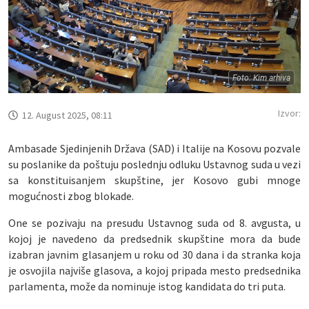
Foto: Kim arhiva
Izvor:
12. August 2025, 08:11
Ambasade Sjedinjenih Država (SAD) i Italije na Kosovu pozvale
su poslanike da poštuju poslednju odluku Ustavnog suda u vezi
sa konstituisanjem skupštine, jer Kosovo gubi mnoge
mogućnosti zbog blokade.
One se pozivaju na presudu Ustavnog suda od 8. avgusta, u
kojoj je navedeno da predsednik skupštine mora da bude
izabran javnim glasanjem u roku od 30 dana i da stranka koja
je osvojila najviše glasova, a kojoj pripada mesto predsednika
parlamenta, može da nominuje istog kandidata do tri puta.