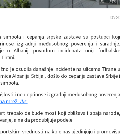
Foto: RTS
Izvor:
h simbola i cepanja srpske zastave su postupci koji
prinose izgradnji međusobnog poverenja i saradnje,
je u Albaniji povodom incidenata uoči fudbalske
Tirani.
ažno je osudila današnje incidente na ulicama Tirane u
mice Albanija Srbija , došlo do cepanja zastave Srbije i
 simbola.
ošlosti i ne doprinose izgradnji međusobnog poverenja
na mreži
Iks
.
rt trebalo da bude most koji zbližava i spaja narode,
evanje, a ne da produbljuje podele.
portskim vrednostima koje nas ujedinjuju i promovišu