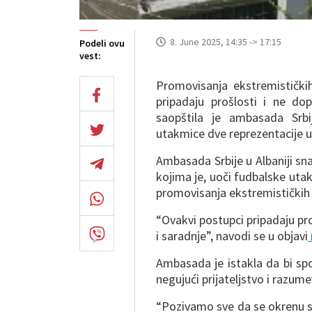
8. June 2025, 14:35 -> 17:15
Podeli ovu
vest:
Promovisanja ekstremistički
pripadaju prošlosti i ne do
saopštila je ambasada Srbi
utakmice dve reprezentacije u 
Ambasada Srbije u Albaniji sn
kojima je, uoči fudbalske utak
promovisanja ekstremističkih
“Ovakvi postupci pripadaju pr
i saradnje”, navodi se u objavi
Ambasada je istakla da bi spo
negujući prijateljstvo i razum
“Pozivamo sve da se okrenu s