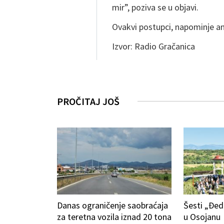
mir”, poziva se u objavi.
Ovakvi postupci, napominje amb
Izvor: Radio Gračanica
PROČITAJ JOŠ
Danas ograničenje saobraćaja
Šesti „Đed
za teretna vozila iznad 20 tona
u Osojanu