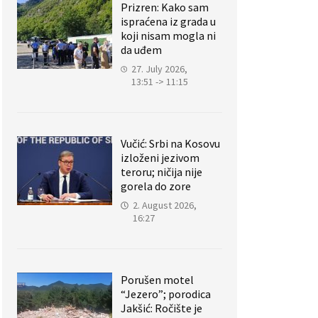
Prizren: Kako sam
ispraćena iz grada u
koji nisam mogla ni
da uđem
27. July 2026,
13:51 -> 11:15
Vučić: Srbi na Kosovu
izloženi jezivom
teroru; ničija nije
gorela do zore
2. August 2026,
16:27
Porušen motel
“Jezero”; porodica
Jakšić: Ročište je