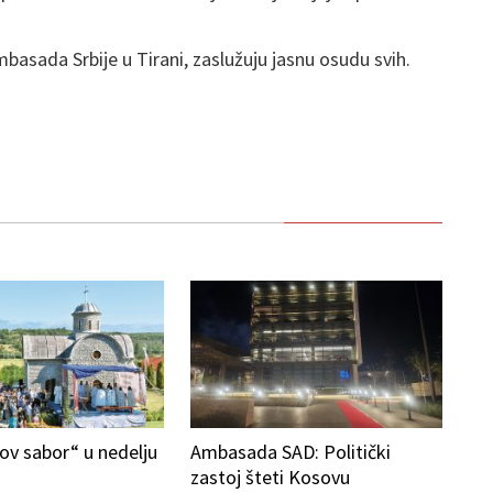
asada Srbije u Tirani, zaslužuju jasnu osudu svih.
ov sabor“ u nedelju
Ambasada SAD: Politički
zastoj šteti Kosovu