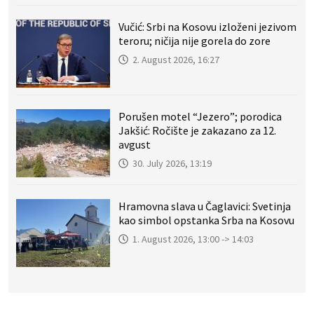
Vučić: Srbi na Kosovu izloženi jezivom
teroru; ničija nije gorela do zore
2. August 2026, 16:27
Porušen motel “Jezero”; porodica
Jakšić: Ročište je zakazano za 12.
avgust
30. July 2026, 13:19
Hramovna slava u Čaglavici: Svetinja
kao simbol opstanka Srba na Kosovu
1. August 2026, 13:00 -> 14:03