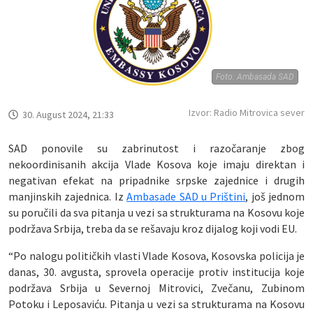
Foto: Ambasada SAD
Izvor: Radio Mitrovica sever
30. August 2024, 21:33
SAD ponovile su zabrinutost i razočaranje zbog
nekoordinisanih akcija Vlade Kosova koje imaju direktan i
negativan efekat na pripadnike srpske zajednice i drugih
manjinskih zajednica. Iz
Ambasade SAD u Prištini
, još jednom
su poručili da sva pitanja u vezi sa strukturama na Kosovu koje
podržava Srbija, treba da se rešavaju kroz dijalog koji vodi EU.
“Po nalogu političkih vlasti Vlade Kosova, Kosovska policija je
danas, 30. avgusta, sprovela operacije protiv institucija koje
podržava Srbija u Severnoj Mitrovici, Zvečanu, Zubinom
Potoku i Leposaviću. Pitanja u vezi sa strukturama na Kosovu