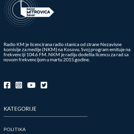
Radio KM je licencirana radio stanica od strane Nezavisne
komisije za medije (NKM) na Kosovu. Svoj program emituje na
frekvenciji 104.6 FM. NKM je radiju dodelila licencu za rad sa
novom frekvencijom u martu 2015.godine.
KATEGORIJE
POLITIKA