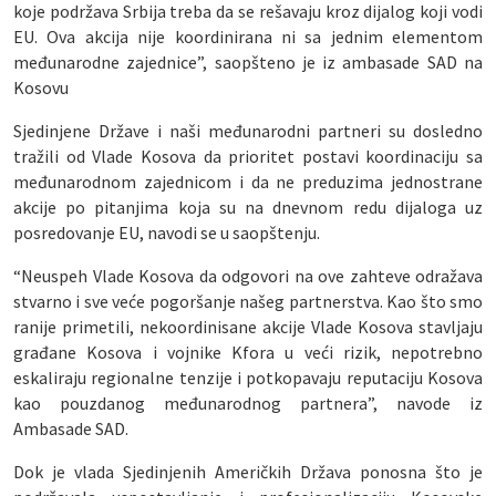
koje podržava Srbija treba da se rešavaju kroz dijalog koji vodi
EU. Ova akcija nije koordinirana ni sa jednim elementom
međunarodne zajednice”, saopšteno je iz ambasade SAD na
Kosovu
Sjedinjene Države i naši međunarodni partneri su dosledno
tražili od Vlade Kosova da prioritet postavi koordinaciju sa
međunarodnom zajednicom i da ne preduzima jednostrane
akcije po pitanjima koja su na dnevnom redu dijaloga uz
posredovanje EU, navodi se u saopštenju.
“Neuspeh Vlade Kosova da odgovori na ove zahteve odražava
stvarno i sve veće pogoršanje našeg partnerstva. Kao što smo
ranije primetili, nekoordinisane akcije Vlade Kosova stavljaju
građane Kosova i vojnike Kfora u veći rizik, nepotrebno
eskaliraju regionalne tenzije i potkopavaju reputaciju Kosova
kao pouzdanog međunarodnog partnera”, navode iz
Ambasade SAD.
Dok je vlada Sjedinjenih Američkih Država ponosna što je