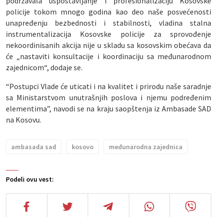
podržavala uspostavljanje i profesionalizaciju Kosovske
policije tokom mnogo godina kao deo naše posvećenosti
unapređenju bezbednosti i stabilnosti, vladina stalna
instrumentalizacija Kosovske policije za sprovođenje
nekoordinisanih akcija nije u skladu sa kosovskim obećava da
će „nastaviti konsultacije i koordinaciju sa međunarodnom
zajednicom“, dodaje se.
“Postupci Vlade će uticati i na kvalitet i prirodu naše saradnje
sa Ministarstvom unutrašnjih poslova i njemu podređenim
elementima”, navodi se na kraju saopštenja iz Ambasade SAD
na Kosovu.
ambasada sad
kosovo
međunarodna zajednica
Podeli ovu vest: