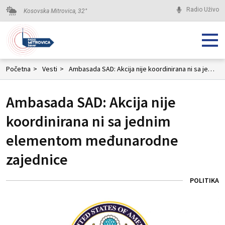
Radio Uživo
Kosovska Mitrovica,
32
°
Početna
>
Vesti
>
Ambasada SAD: Akcija nije koordinirana ni sa jednim elementom međunarodne zajednice
Ambasada SAD: Akcija nije
koordinirana ni sa jednim
elementom međunarodne
zajednice
POLITIKA