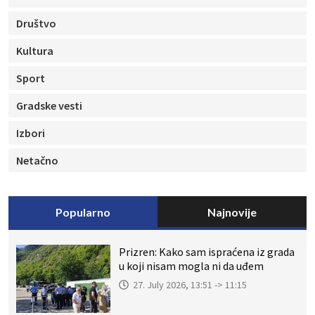
Društvo
Kultura
Sport
Gradske vesti
Izbori
Netačno
Popularno
Najnovije
Prizren: Kako sam ispraćena iz grada
u koji nisam mogla ni da uđem
27. July 2026, 13:51 -> 11:15