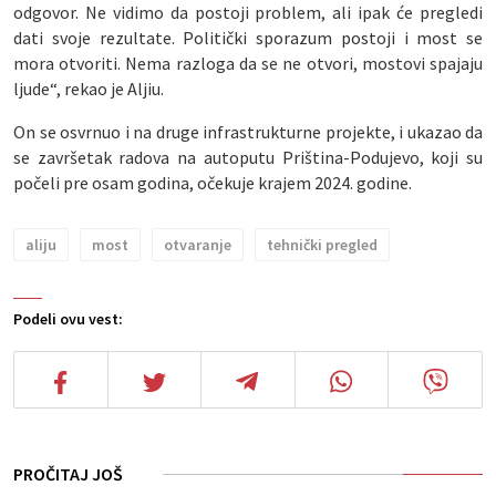
odgovor. Ne vidimo da postoji problem, ali ipak će pregledi
dati svoje rezultate. Politički sporazum postoji i most se
mora otvoriti. Nema razloga da se ne otvori, mostovi spajaju
ljude“, rekao je Aljiu.
On se osvrnuo i na druge infrastrukturne projekte, i ukazao da
se završetak radova na autoputu Priština-Podujevo, koji su
počeli pre osam godina, očekuje krajem 2024. godine.
aliju
most
otvaranje
tehnički pregled
Podeli ovu vest:
PROČITAJ JOŠ