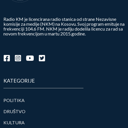
Radio KM je licencirana radio stanica od strane Nezavisne
komisije za medije (NKM) na Kosovu. Svoj program emituje na
frekvenciji 104.6 FM. NKM je radiju dodelila licencu za rad sa
novom frekvencijom u martu 2015.godine.
KATEGORIJE
POLITIKA
DRUŠTVO
KULTURA