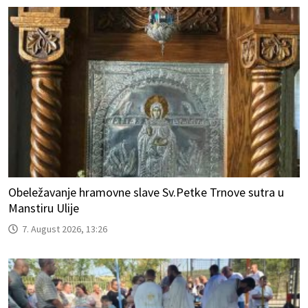
Obeležavanje hramovne slave Sv.Petke Trnove sutra u
Manstiru Ulije
7. August 2026, 13:26