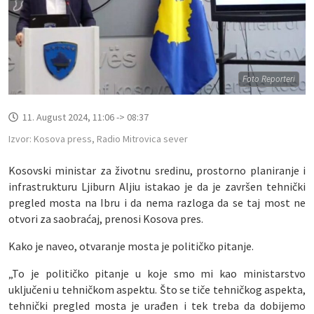
Foto Reporteri
11. August 2024, 11:06 -> 08:37
Izvor: Kosova press, Radio Mitrovica sever
Kosovski ministar za životnu sredinu, prostorno planiranje i
infrastrukturu Ljiburn Aljiu istakao je da je završen tehnički
pregled mosta na Ibru i da nema razloga da se taj most ne
otvori za saobraćaj, prenosi Kosova pres.
Kako je naveo, otvaranje mosta je političko pitanje.
„To je političko pitanje u koje smo mi kao ministarstvo
uključeni u tehničkom aspektu. Što se tiče tehničkog aspekta,
tehnički pregled mosta je urađen i tek treba da dobijemo