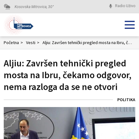
Radio Uživo
Kosovska Mitrovica,
30
°
Početna
>
Vesti
>
Aljiu: Završen tehnički pregled mosta na Ibru, čekamo odgovor, nema razloga da se ne otvori
Aljiu: Završen tehnički pregled
mosta na Ibru, čekamo odgovor,
nema razloga da se ne otvori
POLITIKA