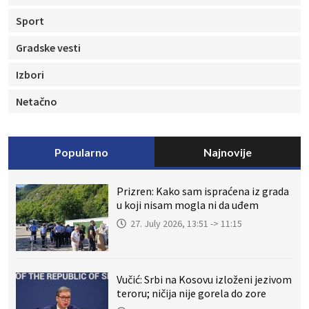
Sport
Gradske vesti
Izbori
Netačno
Popularno
Najnovije
Prizren: Kako sam ispraćena iz grada
u koji nisam mogla ni da uđem
27. July 2026, 13:51 -> 11:15
Vučić: Srbi na Kosovu izloženi jezivom
teroru; ničija nije gorela do zore