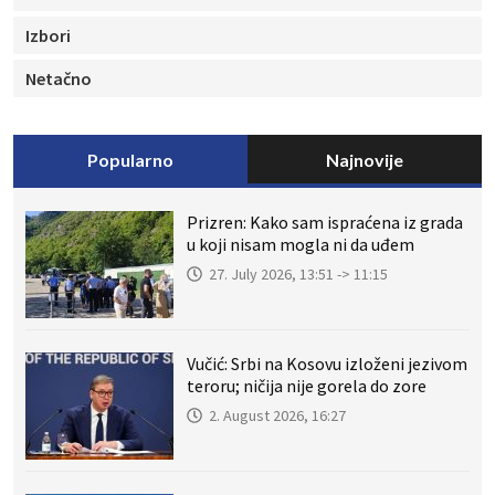
Izbori
Netačno
Popularno
Najnovije
Prizren: Kako sam ispraćena iz grada
u koji nisam mogla ni da uđem
27. July 2026, 13:51 -> 11:15
Vučić: Srbi na Kosovu izloženi jezivom
teroru; ničija nije gorela do zore
2. August 2026, 16:27