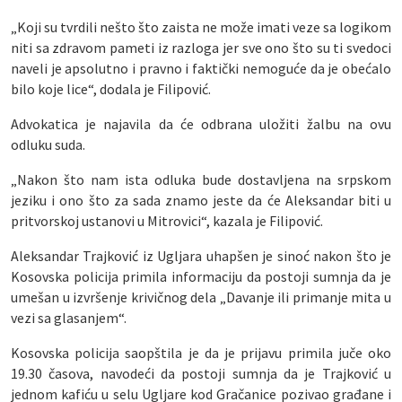
„Koji su tvrdili nešto što zaista ne može imati veze sa logikom
niti sa zdravom pameti iz razloga jer sve ono što su ti svedoci
naveli je apsolutno i pravno i faktički nemoguće da je obećalo
bilo koje lice“, dodala je Filipović.
Advokatica je najavila da će odbrana uložiti žalbu na ovu
odluku suda.
„Nakon što nam ista odluka bude dostavljena na srpskom
jeziku i ono što za sada znamo jeste da će Aleksandar biti u
pritvorskoj ustanovi u Mitrovici“, kazala je Filipović.
Aleksandar Trajković iz Ugljara uhapšen je sinoć nakon što je
Kosovska policija primila informaciju da postoji sumnja da je
umešan u izvršenje krivičnog dela „Davanje ili primanje mita u
vezi sa glasanjem“.
Kosovska policija saopštila je da je prijavu primila juče oko
19.30 časova, navodeći da postoji sumnja da je Trajković u
jednom kafiću u selu Ugljare kod Gračanice pozivao građane i