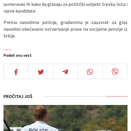
usmeravao ih kako da glasaju za politički subjekt Srpska lista i
njene kandidate.
Prema navodima policije, građanima je zauzvrat za glas
navodno obećavano ostvarivanje prava na socijalne penzije iz
Srbije.
Podeli ovu vest:
PROČITAJ JOŠ