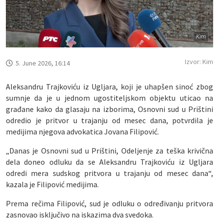
Kim
Izvor: Kim
5. June 2026, 16:14
Aleksandru Trajkoviću iz Ugljara, koji je uhapšen sinoć zbog
sumnje da je u jednom ugostiteljskom objektu uticao na
građane kako da glasaju na izborima, Osnovni sud u Prištini
odredio je pritvor u trajanju od mesec dana, potvrdila je
medijima njegova advokatica Jovana Filipović.
„Danas je Osnovni sud u Prištini, Odeljenje za teška krivična
dela doneo odluku da se Aleksandru Trajkoviću iz Ugljara
odredi mera sudskog pritvora u trajanju od mesec dana“,
kazala je Filipović medijima.
Prema rečima Filipović, sud je odluku o određivanju pritvora
zasnovao isključivo na iskazima dva svedoka.