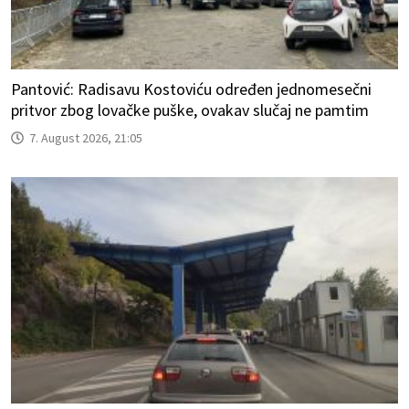
Pantović: Radisavu Kostoviću određen jednomesečni
pritvor zbog lovačke puške, ovakav slučaj ne pamtim
7. August 2026, 21:05