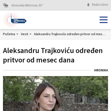
Radio Uživo
Kosovska Mitrovica,
30
°
Početna
>
Vesti
>
Aleksandru Trajkoviću određen pritvor od mesec dana
Aleksandru Trajkoviću određen
pritvor od mesec dana
HRONIKA