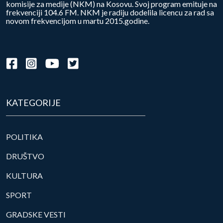
komisije za medije (NKM) na Kosovu. Svoj program emituje na
frekvenciji 104.6 FM. NKM je radiju dodelila licencu za rad sa
novom frekvencijom u martu 2015.godine.
KATEGORIJE
POLITIKA
DRUŠTVO
KULTURA
SPORT
GRADSKE VESTI